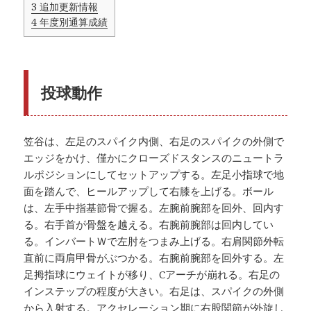
3
追加更新情報
4
年度別通算成績
投球動作
笠谷は、左足のスパイク内側、右足のスパイクの外側で
エッジをかけ、僅かにクローズドスタンスのニュートラ
ルポジションにしてセットアップする。左足小指球で地
面を踏んで、ヒールアップして右膝を上げる。ボール
は、左手中指基節骨で握る。左腕前腕部を回外、回内す
る。右手首が骨盤を越える。右腕前腕部は回内してい
る。インバートＷで左肘をつまみ上げる。右肩関節外転
直前に両肩甲骨がぶつかる。右腕前腕部を回外する。左
足拇指球にウェイトが移り、Cアーチが崩れる。右足の
インステップの程度が大きい。右足は、スパイクの外側
から入射する。アクセレーション期に右股関節が外旋し