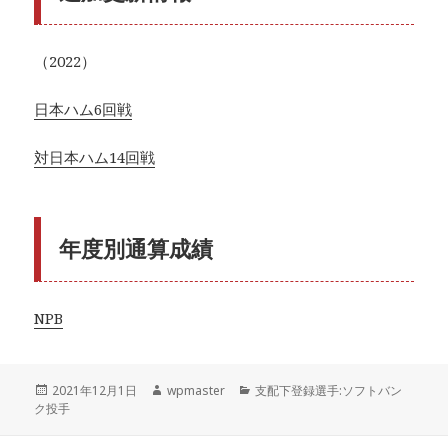
（2022）
日本ハム6回戦
対日本ハム14回戦
年度別通算成績
NPB
投
作
カ
2021年12月1日
wpmaster
支配下登録選手:ソフトバン
稿
成
テ
ク投手
日:
者
ゴ
リ