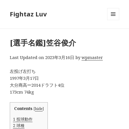
Fightaz Luv
メニュ
ーとウ
ィジェ
ット
[選手名鑑]笠谷俊介
Last Updated on 2023年3月16日 by
wpmaster
左投げ左打ち
1997年3月17日
大分商高ー2014ドラフト4位
173cm 74kg
Contents
[
hide
]
1
投球動作
2
球種