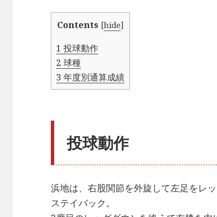
Contents
[
hide
]
1
投球動作
2
球種
3
年度別通算成績
投球動作
浜地は、右股関節を外旋して左足をレッ
ステイバック。