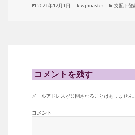
投
作
カ
2021年12月1日
wpmaster
支配下登
稿
成
テ
日:
者
ゴ
リ
ー
コメントを残す
メールアドレスが公開されることはありません
コメント