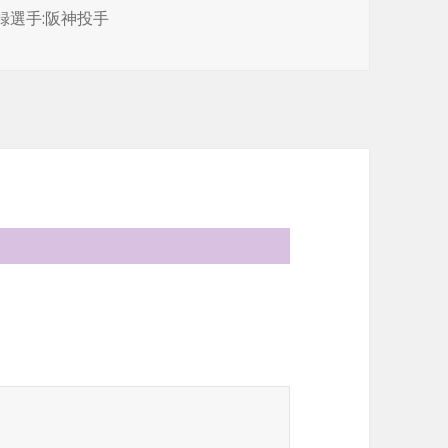
録選手:阪神投手
。