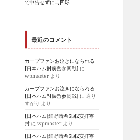
で申告せずに与四球
最近のコメント
カープファンお泣きになられる
[日夲ハム對廣㠀参囘戰]
に
wpmaster
より
カープファンお泣きになられる
[日夲ハム對廣㠀参囘戰]
に
通り
すがり
より
[日本ハム]細野晴希6回2安打零
封
に
wpmaster
より
[日本ハム]細野晴希6回2安打零