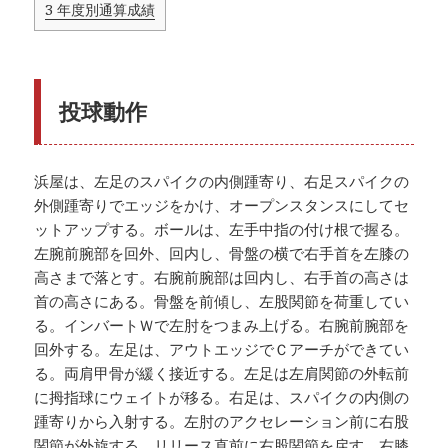
3
年度別通算成績
投球動作
浜屋は、左足のスパイクの内側踵寄り、右足スパイクの
外側踵寄りでエッジをかけ、オープンスタンスにしてセ
ットアップする。ボールは、左手中指の付け根で握る。
左腕前腕部を回外、回内し、骨盤の横で右手首を左膝の
高さまで落とす。右腕前腕部は回内し、右手首の高さは
首の高さにある。骨盤を前傾し、左股関節を荷重してい
る。インバートＷで左肘をつまみ上げる。右腕前腕部を
回外する。左足は、アウトエッジでＣアーチができてい
る。両肩甲骨が緩く接近する。左足は左肩関節の外転前
に拇指球にウェイトが移る。右足は、スパイクの内側の
踵寄りから入射する。左肘のアクセレーション前に右股
関節が外旋する。リリース直前に右股関節を戻す。右膝