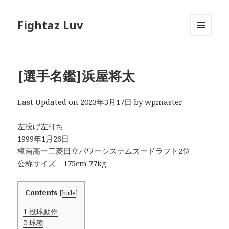
Fightaz Luv
メニュ
ーとウ
ィジェ
ット
[選手名鑑]浜屋将太
Last Updated on 2023年3月17日 by
wpmaster
左投げ左打ち
1999年1月26日
樟南高ー三菱日立パワーシステムズードラフト2位
公称サイズ 175cm 77kg
Contents
[
hide
]
1
投球動作
2
球種