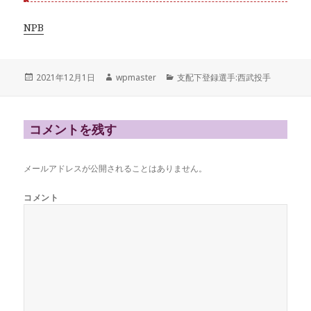
NPB
投
作
カ
2021年12月1日
wpmaster
支配下登録選手:西武投手
稿
成
テ
日:
者
ゴ
リ
ー
コメントを残す
メールアドレスが公開されることはありません。
コメント