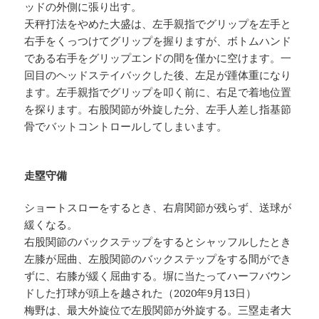
ッドの外側に張り出す。
天秤打法をやめた大盛は、左手親指でグリップを左手と
右手をくっつけてグリップを握りますが、ボトムハンド
である右手をグリップエンドの間を僅かに空けます。一
回目のヘッドステイバックした後、左足が踵体重になり
ます。左手親指でグリップを叩く前に、右足で着地位置
を探ります。右股関節が外旋した分、左手人差し指基節
骨でバットコントロールしてしまいます。
走塁守備
ショートスローをするとき、右肩関節が残らず、送球が
緩くなる。
右股関節のバックステップをするとシャッフルしたとき
左膝が屈曲、左股関節のバックステップをする間ができ
ずに、右膝が緩く屈曲する。塀に当たってハーフバウン
ドした打球が頭上を越された（2020年9月13日）
梅野は、最大外旋位で左股関節が外旋する。三塁走者大