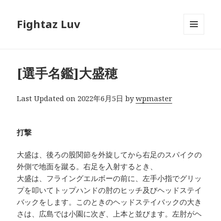
Fightaz Luv
メニュ
ーとウ
ィジェ
ット
[選手名鑑]大盛穂
Last Updated on 2022年6月5日 by
wpmaster
打撃
大盛は、後ろの股関節を外旋してから右足のスパイクの
外側で地面を蹴る。右足を入射するとき、
大盛は、フライングエルボーの前に、左手小指でグリッ
プを叩いてトップハンドの肘のヒッチ及びヘッドステイ
バックをします。このときのヘッドステイバックの大き
さは、広島では小園に次ぎ、上本と並びます。左肘がヘ