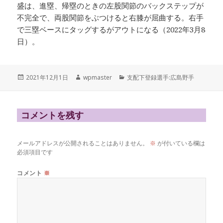
盛は、進塁、帰塁のときの左股関節のバックステップが
不完全で、両股関節をぶつけると右膝が屈曲する。右手
で三塁ベースにタッグするがアウトになる（2022年3月8
日）。
投
作
カ
2021年12月1日
wpmaster
支配下登録選手:広島野手
稿
成
テ
日:
者
ゴ
リ
ー
コメントを残す
メールアドレスが公開されることはありません。
※
が付いている欄は
必須項目です
コメント
※