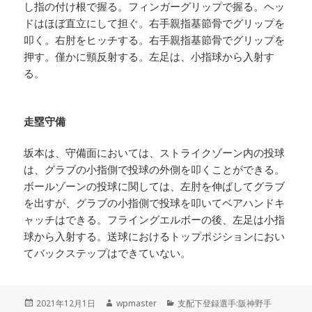
し指の付け根で握る。フィンガーグリップで握る。ヘッ
ドはほぼ直立にして担ぐ。右手親指基節骨でグリップを
叩く。右肘をヒッチする。右手親指基節骨でグリップを
押す。僅かに頸反射する。左足は、小指球から入射す
る。
走塁守備
坂本は、守備面においては、ストライクゾーン内の投球
は、グラブの小指側で投球の外側を叩くことができる。
ボールゾーンの投球に関しては、左肘を伸ばしてグラブ
を出すが、グラブの小指側で投球を叩いてベアハンドキ
ャッチはできる。フライングエルボーの後、左足は小指
球から入射する。送球におけるトップポジションにおい
てバックステップはできていない。
投
作
カ
2021年12月1日
wpmaster
支配下登録選手:阪神野手