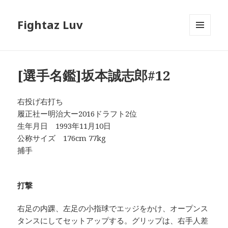
Fightaz Luv
メニュ
ーとウ
ィジェ
ット
[選手名鑑]坂本誠志郎#12
右投げ右打ち
履正社ー明治大ー2016ドラフト2位
生年月日 1993年11月10日
公称サイズ 176cm 77kg
捕手
打撃
右足の内踝、左足の小指球でエッジをかけ、オープンス
タンスにしてセットアップする。グリップは、右手人差