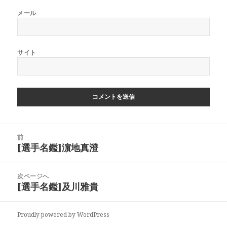
メール
サイト
投
前
稿
[選手名鑑]濵地真澄
前
ナ
の
ビ
投
次ページへ
ゲ
稿:
[選手名鑑]及川雅貴
次
ー
の
シ
投
ョ
Proudly powered by WordPress
稿: