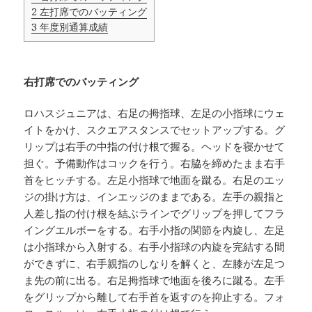
2
左打席でのバッティング
3
年度別通算成績
右打席でのバッティング
ロハスジュニアは、右足の拇指球、左足の小指球にウェ
イトをかけ、スクエアスタンスでセットアップする。グ
リップは右手の中指の付け根で握る。ヘッドを寝かせて
担ぐ。予備動作はコックを行う。右脇を締めたまま右手
首をヒッチする。左足小指球で地面を蹴る。右足のエッ
ジの掛け方は、インエッジのままである。左手の親指と
人差し指の付け根を結ぶラインでグリップを押してフラ
イングエルボーをする。右手小指の関節を内旋し、左足
は小指球から入射する。右手小指球の内旋を完結する間
ができずに、右手親指のしなりを解くと、左膝が左足つ
ま先の前に出る。右足拇指球で地面を後ろに蹴る。左手
をグリップから離して右手首を返すのを抑止する。フォ