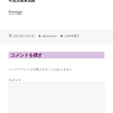
年度別通算成績
Foreign
投
作
カ
2021年12月1日
wpmaster
元NPB選手
稿
成
テ
日:
者
ゴ
リ
ー
コメントを残す
メールアドレスが公開されることはありません。
コメント