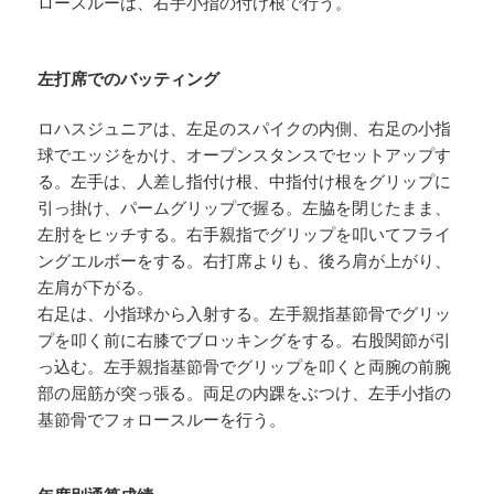
ロースルーは、右手小指の付け根で行う。
左打席でのバッティング
ロハスジュニアは、左足のスパイクの内側、右足の小指
球でエッジをかけ、オープンスタンスでセットアップす
る。左手は、人差し指付け根、中指付け根をグリップに
引っ掛け、パームグリップで握る。左脇を閉じたまま、
左肘をヒッチする。右手親指でグリップを叩いてフライ
ングエルボーをする。右打席よりも、後ろ肩が上がり、
左肩が下がる。
右足は、小指球から入射する。左手親指基節骨でグリッ
プを叩く前に右膝でブロッキングをする。右股関節が引
っ込む。左手親指基節骨でグリップを叩くと両腕の前腕
部の屈筋が突っ張る。両足の内踝をぶつけ、左手小指の
基節骨でフォロースルーを行う。