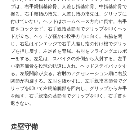
プは、右手親指基節骨、人差し指基節骨、中指基節骨で
握る。右手親指の指先、人差し指の指先は、グリップに
付けていない。ヘッドはホームベース方向に倒す。右手
首をコックせず、右手親指基節骨でグリップを叩くヘッ
ドが立ち、ヘッドが僅かに投手方向に向く。右脇を閉
じ、右足はインエッジで右手人差し指の付け根でグリッ
プを押し戻す。左足首を背屈。右肘をフライングエルボ
ーをする。左足は、スパイクの外側から入射する。左手
小指基節骨を投球の軌道に入れ、ヘッドステイバックす
る。左股関節が戻る。右肘のアクセレーション期に右股
関節が内旋する。左肘を抜かずに、左手親指基節骨でグ
リップを叩いて左腕前腕部を回内し、グリップから左手
を離す。右手親指の基節骨でグリップを叩く。右手首を
返さない。
走塁守備