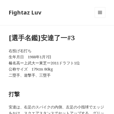
Fightaz Luv
メニュ
ーとウ
ィジェ
ット
[選手名鑑]安達了一#3
右投げ右打ち
生年月日 1988年1月7日
榛名高ー上武大ー東芝ー2011ドラフト1位
公称サイズ 179cm 80kg
二塁手、遊撃手、三塁手
打撃
安達は、右足のスパイクの内側、左足の小指球でエッジ
をかけ、スクエアスタンスでセットアップする。グリッ