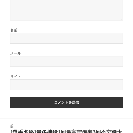
名前
メール
サイト
投
前
稿
[選手名鑑]最多捕殺1回最高守備率3回今宮健太
前