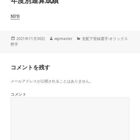
年度別通算成績
NPB
投
作
カ
2021年11月30日
wpmaster
支配下登録選手:オリックス
稿
成
テ
野手
日:
者
ゴ
リ
ー
コメントを残す
メールアドレスが公開されることはありません。
コメント