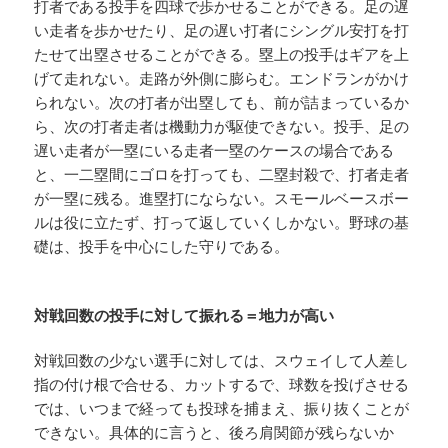
打者である投手を四球で歩かせることができる。足の遅
い走者を歩かせたり、足の遅い打者にシングル安打を打
たせて出塁させることができる。塁上の投手はギアを上
げて走れない。走路が外側に膨らむ。エンドランがかけ
られない。次の打者が出塁しても、前が詰まっているか
ら、次の打者走者は機動力が駆使できない。投手、足の
遅い走者が一塁にいる走者一塁のケースの場合である
と、一二塁間にゴロを打っても、二塁封殺で、打者走者
が一塁に残る。進塁打にならない。スモールベースボー
ルは役に立たず、打って返していくしかない。野球の基
礎は、投手を中心にした守りである。
対戦回数の投手に対して振れる＝地力が高い
対戦回数の少ない選手に対しては、スウェイして人差し
指の付け根で合せる、カットするで、球数を投げさせる
では、いつまで経っても投球を捕まえ、振り抜くことが
できない。具体的に言うと、後ろ肩関節が残らないか