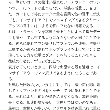
ら、際どいコースの投球が振れない、アウトローのワン
バウンドにヘッドが止まらない。球筋を感受し、合せ
た、カットして得たデータの量を言葉で他の選手に伝え
ても、インサイドアウトでフルスイングできるクリーン
アップの選手には、まるで役に立たない情報である。こ
れは、トラックマンを稼動させることによって得たデー
タを増やしても打てるようにならないのと同じことであ
る。後ろに倒れてマン振りしてファウルを連発、空振り
三振するか後ろに倒れてポップフライを上げてベンチに
帰ってくる方が投手にダメージを与えることができる。
後続の打者に、ずっと役に立つ。
安打が打てないときに、四球で出塁する最も近道は、イ
ンサイドアウトでマン振りできるようになることであ
る。
対戦した回数の少ない投手に対しては、緩い変化球に応
じてトップハンドの肘をヒッチして後に倒れることであ
る。それにより、前足が踏み込まなくなる。加速距離が
長くなる。加速距離が長い＝大振りではないのである。
最初は、空振りが多いが、ファウルを積み重ねれば重ね