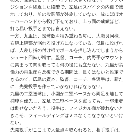
ジションを経過した段階で、左足はスパイクの内側で接
地しており、前の股関節が外旋していない、故にほぼオ
ーバーハンドから投げ下せており、上っ面の成績ほど、
打ち易い投手とまでは言えない。
一方、九里は、投球数を積み重ねる毎に、大瀬良同様、
右腕上腕部が溺れる投げ方になっている。低目に投げれ
ば、人差し指の付け根でボールを押し込んでしまうから
シュート回転が増す。監督、コーチ、内野手がマウンド
に集まって間を取っても何の役にも立たない。九里が労
働力の再生産を反復できる期間は、長くはないと推定で
きるので、広島の資本、監督、コーチ、各選手は、新た
に、先発投手を作っていかなければならない。
九里の二塁送球は、小園が二塁ベースから両足を離して
捕球を優先し、左足で二塁ベースを蹴っても、一塁走者
は刺せないだろう。投手は、フィジカル面が優れないと
きこそ、フィールディングはミスなくこなさないといけ
ない。
先発投手がここまで大量点を取られると、相手投手は、