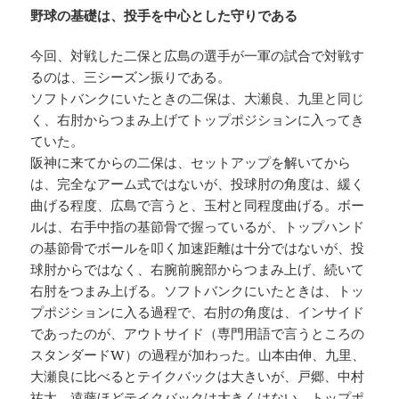
野球の基礎は、投手を中心とした守りである
今回、対戦した二保と広島の選手が一軍の試合で対戦す
るのは、三シーズン振りである。
ソフトバンクにいたときの二保は、大瀬良、九里と同じ
く、右肘からつまみ上げてトップポジションに入ってき
ていた。
阪神に来てからの二保は、セットアップを解いてから
は、完全なアーム式ではないが、投球肘の角度は、緩く
曲げる程度、広島で言うと、玉村と同程度曲げる。ボー
ルは、右手中指の基節骨で握っているが、トップハンド
の基節骨でボールを叩く加速距離は十分ではないが、投
球肘からではなく、右腕前腕部からつまみ上げ、続いて
右肘をつまみ上げる。ソフトバンクにいたときは、トッ
プポジションに入る過程で、右肘の角度は、インサイド
であったのが、アウトサイド（専門用語で言うところの
スタンダードW）の過程が加わった。山本由伸、九里、
大瀬良に比べるとテイクバックは大きいが、戸郷、中村
祐太、遠藤ほどテイクバックは大きくはない。トップポ