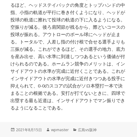
るほど、ヘッドステイバックの角度とトップハンドの中
指、小指の軌道が平行に巻き付くようになり、ヘッドが
投球の軌道に擦れて投球の軌道の下に入るようになる。
空振りが減る。後ろ肩関節が残るから、際どいコースの
投球が振れる。アウトローのボール球にヘッドが止ま
る。トータルで、人差し指の付け根で合せる選手よりも
三振が減る。これができるほど、その選手の地力、底力
を産み出せ、高い水準に到達しつつあるという価値が付
けられるのである。ホームラン競争のメリットは、イン
サイドアウトの水準が完成に近付くことである。これが
インサイドアウトの水準が完成に近付きつつある投手に
抑えられて、0-0のスコアの試合がソロ本塁打一本で決
まることの根拠である。安打が打てないときに、四球で
出塁する最も近道は、インサイドアウトでマン振りでき
るようになることである。
投
作
カ
2021年8月15日
wpmaster
広島vs阪神
稿
成
テ