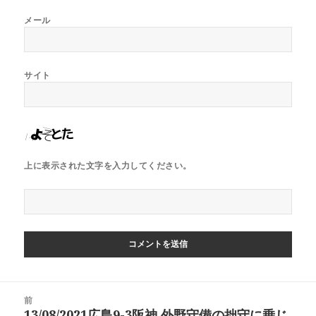
メール
サイト
上に表示された文字を入力してください。
投
前
稿
13/08/2021広島9-3阪神,外野守備の拙守に乗じ
前