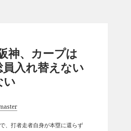
3-7阪神、カープは
総員入れ替えない
ない
master
で、打者走者自身が本塁に還らず