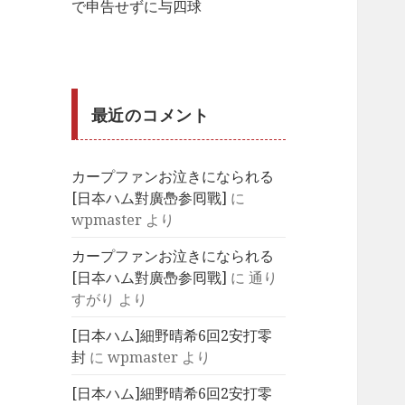
で申告せずに与四球
最近のコメント
カープファンお泣きになられる
[日夲ハム對廣㠀参囘戰]
に
wpmaster
より
カープファンお泣きになられる
[日夲ハム對廣㠀参囘戰]
に
通り
すがり
より
[日本ハム]細野晴希6回2安打零
封
に
wpmaster
より
[日本ハム]細野晴希6回2安打零