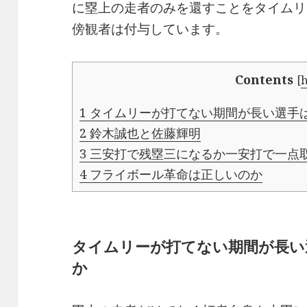
に塁上の走者のみを還すことをタイムリ
傍観者は付与しています。
Contents
[
1
タイムリーが打てない期間が長い選手
2
鈴木誠也と佐藤輝明
3
三安打で残塁三になるか一安打で一点
4
フライボール革命は正しいのか
タイムリーが打てない期間が長い
か