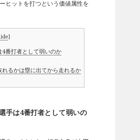
ーヒットを打つという価値属性を
hide
]
は4番打者として弱いのか
取れるかは塁に出てから走れるか
選手は4番打者として弱いの