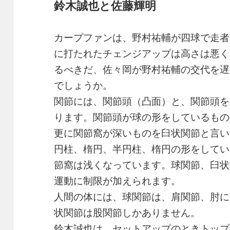
鈴木誠也と佐藤輝明
カープファンは、野村祐輔が四球で走者
に打たれたチェンジアップは高さは悪く
るべきだ、佐々岡が野村祐輔の交代を遅
でしょうか。
関節には、関節頭（凸面）と、関節頭を
ります。関節頭が球の形をしているもの
更に関節窩が深いものを臼状関節と言い
円柱、楕円、半円柱、楕円の形をしてい
節窩は浅くなっています。球関節、臼状
運動に制限が加えられます。
人間の体には、球関節は、肩関節、肘に
状関節は股関節しかありません。
鈴木誠也は、セットアップのときトップ