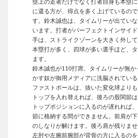
塁上の走者だけでなく打者自身も本塁に
に還る方が、得点を多く上げているので
す。鈴木誠也は、タイムリーが出ていな
います。打者がパーフェクトインサイド
手は、ストライクゾーンを大きく外して
本塁打が多く、四球が多い選手ほど、タ
ます。
鈴木誠也が110打席、タイムリーが無
かす奴が御用メディアに洗脳されている
ファストボールは、抜いた変化球よりも
トップを入れ替えれば、後ろの股関節は
トップポジションに入るのが遅れれば、
節に格納する間ができません。前肩が下
のしなりが解けます。後ろ肩が残りませ
左肘や左腕前腕部が背骨の方に入るのを