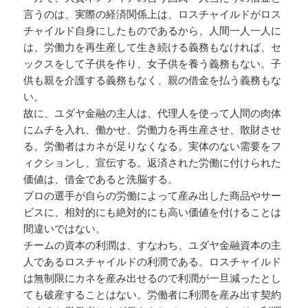
言うのは、実際の経済関係上は、ロスチャイルドがロス
チャイルド自身にしたものであるから、人間一人一人に
は、労働力を再生産して生き続ける義務もなければ、セ
ックスをして子供を作り、女子供を養う義務もない。子
供も親を介護する義務もなく、親の借金を払う義務もな
い。
故に、ユダヤ金融の主人は、代理人を使って人間の肉体
にムチを入れ、働かせ、労働力を再生産させ、散財させ
る。労働者はカネが足りなくなる。実体のない需要をフ
ィクションし、宣伝する。返済された労働に付けられた
価値は、借金であると洗脳する。
プロの選手が自らの労働によって産み出した商品やサー
ビスに、相対的にも絶対的にも高い価値を付けることは
間違いではない。
チームの資本の利潤は、すなわち、ユダヤ金融資本の主
人であるロスチャイルドの利潤である。ロスチャイルド
は無制限にカネを産み出せるので利潤が一旦減ったとし
ても破産することはない。労働者に利潤を産み出す契約