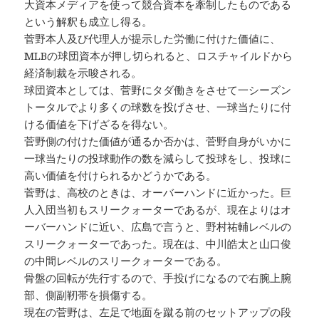
大資本メディアを使って競合資本を牽制したものである
という解釈も成立し得る。
菅野本人及び代理人が提示した労働に付けた価値に、
MLBの球団資本が押し切られると、ロスチャイルドから
経済制裁を示唆される。
球団資本としては、菅野にタダ働きをさせて一シーズン
トータルでより多くの球数を投げさせ、一球当たりに付
ける価値を下げざるを得ない。
菅野側の付けた価値が通るか否かは、菅野自身がいかに
一球当たりの投球動作の数を減らして投球をし、投球に
高い価値を付けられるかどうかである。
菅野は、高校のときは、オーバーハンドに近かった。巨
人入団当初もスリークォーターであるが、現在よりはオ
ーバーハンドに近い、広島で言うと、野村祐輔レベルの
スリークォーターであった。現在は、中川皓太と山口俊
の中間レベルのスリークォーターである。
骨盤の回転が先行するので、手投げになるので右腕上腕
部、側副靭帯を損傷する。
現在の菅野は、左足で地面を蹴る前のセットアップの段