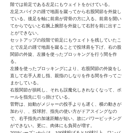
階では前足である左足にもウェイトをかけている。
左足スパイクの踵で地面を蹴ってから右股関節を外旋し
ている。後足を軸に前肩が背骨の方に入る。前肩を開い
てからでないと右腕上腕部を外旋して右肘を前に出すこ
とができない。
セットアップの段階で前足にもウェイトを残していたこ
とで左足の踵で地面を蹴ることで投球肩を下げ、右の股
関節の外旋、左膝を使ったブロッキングを行う間を作
る。
左膝を使ったブロッキングにより、右股関節の外旋をし
直して右手人差し指、親指のしなりを作る間を作ってご
まかしている。
右股関節が損耗し、それも誤魔化しきれなくなって、ボ
ールを指先に引っ掛けている。
菅野は、始動がメジャーの投手よりも遅く、横の動きが
加わり、、投球肘、指先の使い方がドアスイングなの
で、右手指先の加速距離が短い。故にパワーピッチング
ができない。更に、肉体にも負荷が増す。
2019シーズンからは、100球投げると10球以上、ワンバ