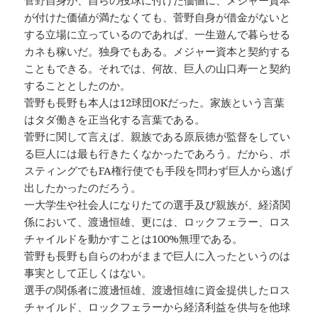
菅野自身が、自らの投球に付けた価値に、メジャー資本
が付けた価値が満たなくても、菅野自身が借金がないと
する立場に立っているのであれば、一生遊んで暮らせる
カネも稼いだ。独身でもある。メジャー資本と契約する
こともできる。それでは、何故、巨人の山口寿一と契約
することとしたのか。
菅野も長野も本人は12球団OKだった。家族という言葉
はタダ働きを正当化する言葉である。
菅野に関して言えば、親族である原辰徳が監督をしてい
る巨人には最も行きたくなかったであろう。だから、ポ
スティングでもFA権行使でも手段を問わず巨人から逃げ
出したかったのだろう。
一大学生や社会人になりたての選手及び親族が、経済関
係において、渡邊恒雄、更には、ロックフェラー、ロス
チャイルドを動かすことは100%無理である。
菅野も長野も自らのわがままで巨人に入ったというのは
事実として正しくはない。
選手の関係者に渡邊恒雄、渡邊恒雄に資金提供したロス
チャイルド、ロックフェラーから経済利益を供与を他球