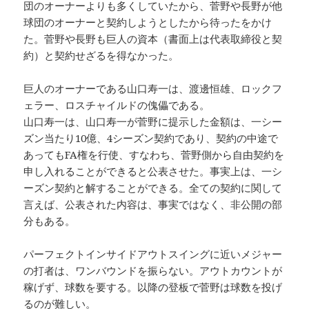
団のオーナーよりも多くしていたから、菅野や長野が他
球団のオーナーと契約しようとしたから待ったをかけ
た。菅野や長野も巨人の資本（書面上は代表取締役と契
約）と契約せざるを得なかった。
巨人のオーナーである山口寿一は、渡邊恒雄、ロックフ
ェラー、ロスチャイルドの傀儡である。
山口寿一は、山口寿一が菅野に提示した金額は、一シー
ズン当たり10億、4シーズン契約であり、契約の中途で
あってもFA権を行使、すなわち、菅野側から自由契約を
申し入れることができると公表させた。事実上は、一シ
ーズン契約と解することができる。全ての契約に関して
言えば、公表された内容は、事実ではなく、非公開の部
分もある。
パーフェクトインサイドアウトスイングに近いメジャー
の打者は、ワンバウンドを振らない。アウトカウントが
稼げず、球数を要する。以降の登板で菅野は球数を投げ
るのが難しい。