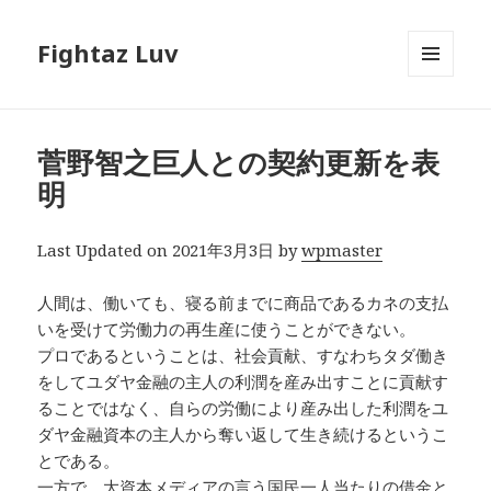
Fightaz Luv
メニュ
ーとウ
ィジェ
ット
菅野智之巨人との契約更新を表
明
Last Updated on 2021年3月3日 by
wpmaster
人間は、働いても、寝る前までに商品であるカネの支払
いを受けて労働力の再生産に使うことができない。
プロであるということは、社会貢献、すなわちタダ働き
をしてユダヤ金融の主人の利潤を産み出すことに貢献す
ることではなく、自らの労働により産み出した利潤をユ
ダヤ金融資本の主人から奪い返して生き続けるというこ
とである。
一方で、大資本メディアの言う国民一人当たりの借金と