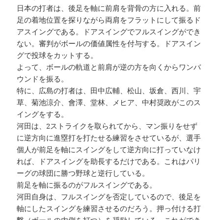
日本の打者は、後足を軸に前肩を背骨の方に入れる。前
足の着地位置を探りながら両肩をフラットにして振るド
アスイングである。ドアスイングでフルスイングができ
ない。審判がボールの価値属性を付与する。ドアスイン
グで投球をカットする。
よって、ボールの軌道と前肩が逆の方を向くからワンバ
ウンドを振る。
特に、広島の打者は、田中広輔、松山、坂倉、西川、宇
草、菊池涼介、會澤、堂林、メヒア、中村奨政がこのス
イングをする。
河田は、2ストライクを取られてから、マン振りをせず
に逆方向に進塁打を打たせる練習をさせているが、選手
個人が前足を軸にスイングをして逆方向に打っていなけ
れば、ドアスイングを助長するだけである。これはパリ
ーグの球団に勝つ野球と逆行している。
前足を軸に振るのがフルスイングである。
河田自身は、フルスイングを否定しているので、後足を
軸にしたスイングを練習させるのだろう。押っ付ける打