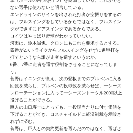
撃（ボールの内側を打つ）を奨励している。これができ
ない選手は使わないと明言している。
エンドラインのサインを出された打者が空振りをするの
は、フルスイングをしているからではなく、フルスイン
グができずにドアスイングであるからである。
コイツはやっぱり野球がわかっていない。
河田は、鈴木誠也、クロンにもこれを要求するとする。
四番が2ストライクからフルスイングをせずに進塁打を
打てというなら誰が走者を還すというのか。
6番、7番に走者を還す役割をさせることになってしま
う。
菅野はイニングが食え、次の登板までのブルペンに入る
回数を減らし、ブルペンの投球数を減らせば、一シーズ
ンローテーションに入って一シーズントータル2000以上
投げることができる。
巨人の山口寿一にとっても、一投球当たりに付す価値を
下げることができ、ロスチャイルドに経済制裁を示唆さ
れずに済む。
菅野は、巨人との契約更新を選んだのではなく、選ばざ