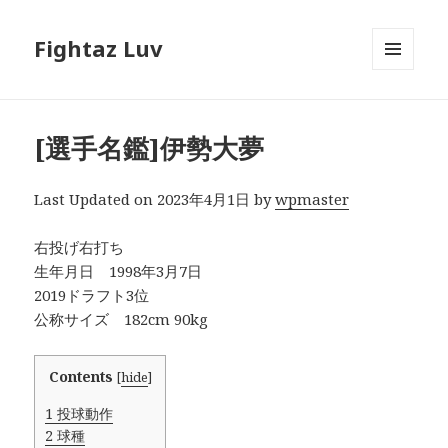
Fightaz Luv
メニュ
ーとウ
ィジェ
ット
[選手名鑑]伊勢大夢
Last Updated on 2023年4月1日 by
wpmaster
右投げ右打ち
生年月日 1998年3月7日
2019ドラフト3位
公称サイズ 182cm 90kg
Contents
[
hide
]
1
投球動作
2
球種