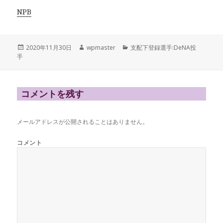
NPB
投
作
カ
2020年11月30日
wpmaster
支配下登録選手:DeNA投
稿
成
テ
手
日:
者
ゴ
リ
ー
コメントを残す
メールアドレスが公開されることはありません。
コメント