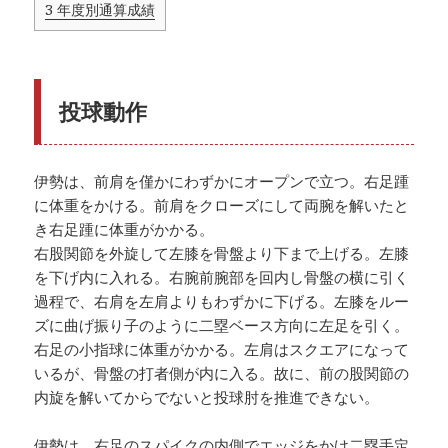
3
年度別通算成績
投球動作
伊勢は、前肩を僅かにわずかにオープンで立つ。右足踵
に体重をかける。前肩をクローズにして両腕を解いたと
き右足踵に体重がかかる。
右股関節を外旋して左膝を骨盤より下まで上げる。左膝
を下げ内に入れる。右腕前腕部を回内し骨盤の横に引く
過程で、右肩を左肩よりもわずかに下げる。左膝をルー
ズに曲げ振り子のように二塁ベース方向に左足を引く。
右足の小指球に体重がかかる。左肩はスクエアになって
いるが、骨盤の打者側が内に入る。故に、前の股関節の
内旋を解いてからでないと投球肘を推進できない。
伊勢は、右足のスパイクの内側でエッジをかけ二塁手定