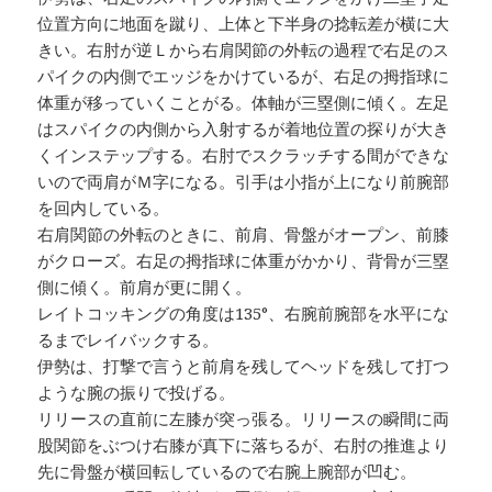
位置方向に地面を蹴り、上体と下半身の捻転差が横に大
きい。右肘が逆Ｌから右肩関節の外転の過程で右足のス
パイクの内側でエッジをかけているが、右足の拇指球に
体重が移っていくことがる。体軸が三塁側に傾く。左足
はスパイクの内側から入射するが着地位置の探りが大き
くインステップする。右肘でスクラッチする間ができな
いので両肩がＭ字になる。引手は小指が上になり前腕部
を回内している。
右肩関節の外転のときに、前肩、骨盤がオープン、前膝
がクローズ。右足の拇指球に体重がかかり、背骨が三塁
側に傾く。前肩が更に開く。
レイトコッキングの角度は135°、右腕前腕部を水平にな
るまでレイバックする。
伊勢は、打撃で言うと前肩を残してヘッドを残して打つ
ような腕の振りで投げる。
リリースの直前に左膝が突っ張る。リリースの瞬間に両
股関節をぶつけ右膝が真下に落ちるが、右肘の推進より
先に骨盤が横回転しているので右腕上腕部が凹む。