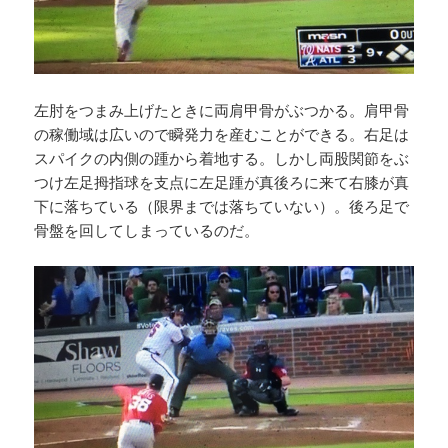
左肘をつまみ上げたときに両肩甲骨がぶつかる。肩甲骨
の稼働域は広いので瞬発力を産むことができる。右足は
スパイクの内側の踵から着地する。しかし両股関節をぶ
つけ左足拇指球を支点に左足踵が真後ろに来て右膝が真
下に落ちている（限界までは落ちていない）。後ろ足で
骨盤を回してしまっているのだ。