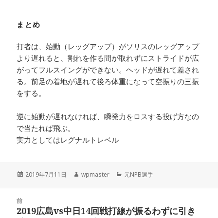
まとめ
打者は、始動（レッグアップ）がソリスのレッグアップ
より遅れると、割れを作る間が取れずにストライドが広
がってフルスイングができない。ヘッドが遅れて差され
る。前足の着地が遅れて後ろ体重になって空振りの三振
をする。
逆に始動が遅れなければ、瞬発力をロスする投げ方なの
で当たれば飛ぶ。
実力としてはレグナルトレベル
投
作
カ
2019年7月11日
wpmaster
元NPB選手
稿
成
テ
日:
者
ゴ
投
リ
前
稿
2019広島vs中日14回戦打線が振るわずに引き
ー
前