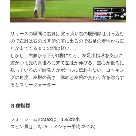
リリースの瞬間に右膝は突っ張り右の股関節は引っ込む
ので左肘は右の股関節の前に出るので右足の着地から左
肘が出てくるまでの間は短い。。
しかし、右膝から下がO脚になり、左足小指球を支点に
踵がつま先の真後ろに来て左膝が伸びる。重心が後ろに
残っているので瞬発力がボールに伝わらない。コッキン
グの角度、左肘の高さ、体軸と左腕の交わり方を総合す
るとスリークォーター
各種指標
フォーシームのMaxは、156km/h
スピン量は、2,276（メジャー平均2261.8）