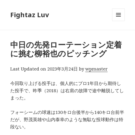
Fightaz Luv
メニュ
ーとウ
ィジェ
ット
中日の先発ローテーション定着
に挑む柳裕也のピッチング
Last Updated on 2023年3月24日 by
wpmaster
今回取り上げる投手は、個人的にプロ1年目から期待し
た投手で、昨季（2018）は右肩の故障で途中離脱してし
まった。
フォーシームの球速は130キロ台後半から140キロ台前半
だが、野茂英雄や山内泰幸のような無駄な投球動作は特
段ない。