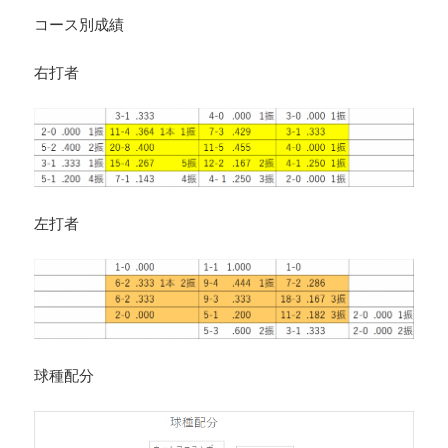
コース別成績
右打者
左打者
球種配分