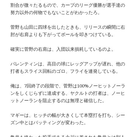
割合が微々たるもので、カープのリーグ優勝が選手達の
努力以外の何物でもないことがわかったろ。
菅野も山田に四球を出したときも、リリースの瞬間に右
肘が右肩よりも下がってボールを叩きつけている。
確実に菅野の右肩は、入団以来損耗しているのよ。
バレンティンは、高目の球にレッグアップが遅れ、他の
打者もスライス回転のゴロ、フライを連発している。
俺は、7回終了の段階で、菅野は100%ノーヒットノーラ
ンをしくじらずに達成する、ヤクルトの打者は、ノーヒ
ットノーランを阻止するのは無理と確信した。
マギーは、ヒッチの幅が大きくして本塁打を打ち、シー
ズン中とはバッティングが変わった。