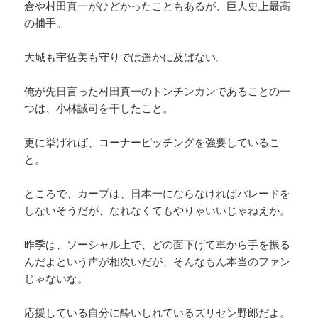
倉や村田真一がひどかったこともあるが、巨人史上最高
の捕手。
大城も宇佐美も守りでは遥かに及ばない。
俺が先日言った村田真一のトンチンカンであることの一
つは、小林誠司を干したこと。
更に挙げれば、コーナーピッチングを強要しているこ
と。
ところで、カープは、日本一にならなければパレードを
しないそうだが、なれなくてもやりゃいいじゃねえか。
昨季は、ソーシャル上で、どの面下げて車から手を振る
んだよという声が相次いだが、そんなもん本当のファン
じゃないな。
応援している自分に酔いしれているズリセン野郎だよ。