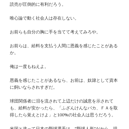
読売が圧倒的に有利だろう。
唯心論で動く社会人は存在しない。
お前らも自分の胸に手を当てて考えてみろや。
お前らは、給料を支払う人間に恩義を感じたことがある
か。
俺は一度もねえよ。
恩義を感じたことがあるなら、お前は、奴隷として資本
に飼いならされすぎだ。
球団関係者に泪を流されて上辺だけの誠意を示されて
も、給料が安かったら、「ふざんけんなバカ、ＦＡを取
得したら覚えとけよ」と100%の社会人は思うだろう。
米国と違って日本の野球選手は、”野球人形”だから、現