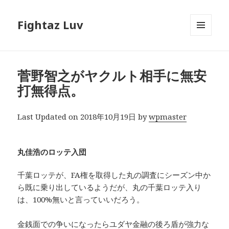
Fightaz Luv
メニュ
ーとウ
ィジェ
ット
菅野智之がヤクルト相手に無安
打無得点。
Last Updated on 2018年10月19日 by
wpmaster
丸佳浩のロッテ入団
千葉ロッテが、FA権を取得した丸の調査にシーズン中か
ら既に乗り出しているようだが、丸の千葉ロッテ入り
は、100%無いと言っていいだろう。
金銭面での争いになったらユダヤ金融の後ろ盾が強力な