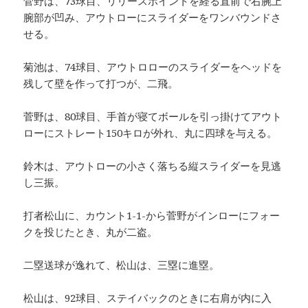
菅野は、73球目、リリースポイントを経る直前で右腕上
腕部が凹み、アウトローにスライダーをワンバウンドさ
せる。
菊池は、74球目、アウトロローのスライダーをヘッドを
残して壁を作って打つが、二飛。
菅野は、80球目、手首が寝てボールを引っ掛けてアウト
ローにストレート150キロが外れ、丸に四球を与える。
鈴木は、アウトローの小さく落ちる縦スライダーを見逃
し三振。
打者松山に、カウント1-1-から菅野がインローにフォー
クを投じたとき、丸が二盗。
二塁送球が逸れて、松山は、三塁に進塁。
松山は、92球目、ステイバックのときに右肩が内に入