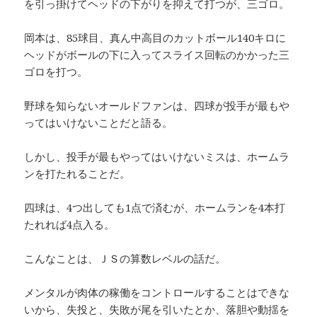
を引っ掛けてヘッドの下がりを抑えて打つが、三ゴロ。
岡本は、85球目、真ん中高目のカットボール140キロに
ヘッドがボールの下に入ってスライス回転のかかった三
ゴロを打つ。
野球を知らないオールドファンは、四球が投手が最もや
ってはいけないことだと語る。
しかし、投手が最もやってはいけないミスは、ホームラ
ンを打たれることだ。
四球は、4つ出しても1点で済むが、ホームランを4本打
たれれば4点入る。
こんなことは、ＪＳの算数レベルの話だ。
メンタルが肉体の稼働をコントロールすることはできな
いから、失投と、失敗が尾を引いたとか、落胆や動揺を