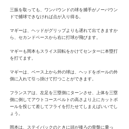
三振を取っても、ワンバウンドの球を捕手がノーバウン
ドで捕球できなければ点が入り得る。
マギーは、ヘッドがグリップよりも遅れて出てきますか
ら、セカンドベースから右に打球が飛びます。
マギーも岡本もスライス回転をかけてセンターに本塁打
を打てます。
マギーは、ベース上から外の球は、ヘッドをボールの外
側に入れて引っ掛けて打つことができます。
フランスアは、左足を三塁側にターンさせ、上体を三塁
側に倒してアウトコースベルトの高さより上にカットボ
ールを投じて差してフライを打たせてしまえばいいでし
ょう。
岡本は、ステイバックのときに頭が後ろの骨盤に乗っ