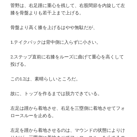
菅野は、右足踵に重心を残して、右股間節を内旋して左
膝を骨盤よりも若干上まで上げる。
骨盤より高く膝を上げるはやや無駄だが、
1.テイクバックは背中側に入らずに小さい。
2.ステップ直前に右膝をルーズに曲げて重心を高くして
投げる。
この1.2は、素晴らしいところだ。
故に、トップを作るまでは脱力できている。
左足は踵から着地させ、右足を三塁側に着地させてフォ
ロースルーを止める。
左足を踵から着地させるのは、マウンドの状態によりけ