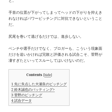
と。
手首の位置が下がってしまってヘッドの下がりを抑えき
れなければパワーピッチングに対抗できないということ
だ。
尻尾を巻いて逃げるだけでは、進歩しない。
ベンチや選手だけでなく、ブロガーも、こういう現象面
だけを追いかければ完敗と評価される試合こそ、菅野が
凄すぎたといってスルーしてはいけないのだ。
Contents
[
hide
]
1
先に失点した大瀬良のピッチング
2
鈴木誠也のバッティング>
3
菅野のピッチング
4
試合データ