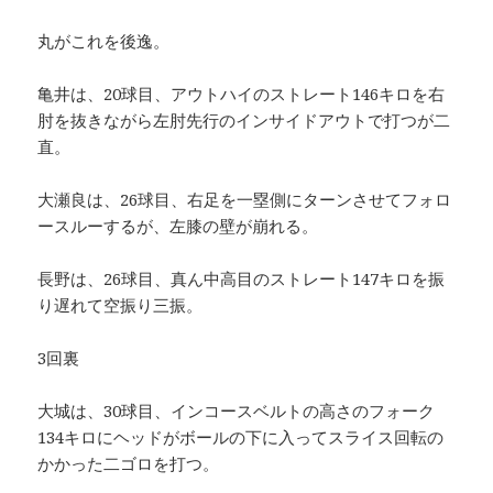
丸がこれを後逸。
亀井は、20球目、アウトハイのストレート146キロを右
肘を抜きながら左肘先行のインサイドアウトで打つが二
直。
大瀬良は、26球目、右足を一塁側にターンさせてフォロ
ースルーするが、左膝の壁が崩れる。
長野は、26球目、真ん中高目のストレート147キロを振
り遅れて空振り三振。
3回裏
大城は、30球目、インコースベルトの高さのフォーク
134キロにヘッドがボールの下に入ってスライス回転の
かかった二ゴロを打つ。