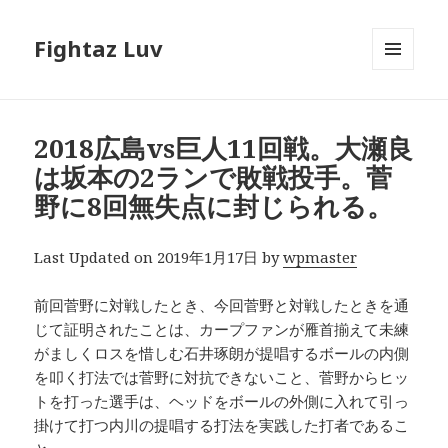
Fightaz Luv
メニュ
ーとウ
ィジェ
ット
2018広島vs巨人11回戦。大瀬良
は坂本の2ランで敗戦投手。菅
野に8回無失点に封じられる。
Last Updated on 2019年1月17日 by
wpmaster
前回菅野に対戦したとき、今回菅野と対戦したときを通
じて証明されたことは、カープファンが雁首揃えて未練
がましくロスを惜しむ石井琢朗が提唱するボールの内側
を叩く打法では菅野に対抗できないこと、菅野からヒッ
トを打った選手は、ヘッドをボールの外側に入れて引っ
掛けて打つ内川の提唱する打法を実践した打者であるこ