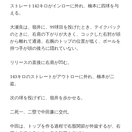
ストレート142キロがインローに外れ、楠本に四球を与
える。
大瀬良は、嶺井に、99球目を投げたとき、テイクバック
のときに、右肩の下がりが大きく、コックした右肘が頭
から離れて通過、右腕のトップの位置が低く、ボールを
持つ手が頭の後ろに隠れていない。
リリースの直後に右肩が凹む。
143キロのストレートがアウトローに外れ、楠本が二
盗。
次の球を投げずに、嶺井を歩かせる。
二死一、二塁で中田廉に交代。
中田は、トップを作る過程で右股関節が外旋するが、右