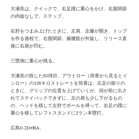
大瀬良は、クイックで、右足踵に重心をかけ、右股関節
の内旋なしで、ステップ。
右肘をつまみ上げたときに、左肩、左膝が開き、トップ
を作る過程で、右股関節、腸腰筋が外旋し、リリース直
後に右肩が凹む。
三塁側に重心が残る。
大瀬良の投じた85球目、アウトロー（筒香から見るとイ
ンロー）の136キロストレートを筒香は、左足の探りの
ときに、グリップの位置を上げていくが、頭が前に出さ
れてステイバックできずに、左の肩も少し下がるもの
の、ヘッドを残して左肘でボールを掃って、右足の踵に
重心を移してレフトスタンドに2ラン本塁打。
広島0-2DeNA。