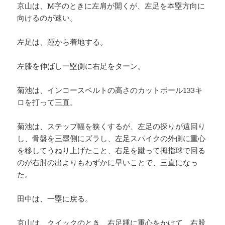
京山は、M字のときに左肩が開くが、左足を本塁方向に
向けるのが速い。
左足は、踵から着地する。
左膝を伸ばし一塁側に右足をターン。
菊池は、インコースベルトの高さのカットボール133キ
ロを打って三直。
菊池は、ステップ幅を狭くするが、左足の探りが遠回り
し、骨盤を三塁側にズラし、左足スパイクの外側に重心
を移してうねり上げたこと、右足を蹴って拇指球で回る
のが右肘の出よりもわずかに早いことで、三直になっ
た。
田中は、一塁に戻る。
京山は、クイックのとき、右足踵に重心をかけて、右股