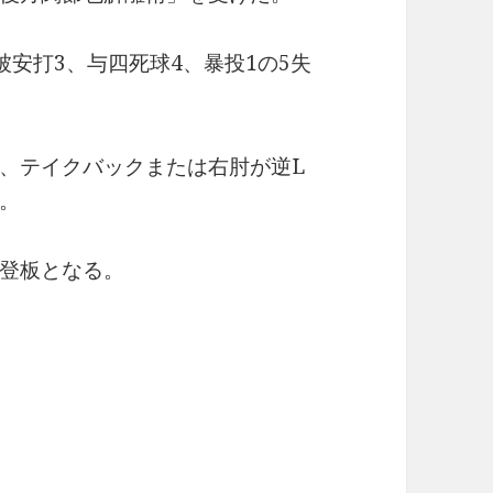
で被安打3、与四死球4、暴投1の5失
、テイクバックまたは右肘が逆L
。
登板となる。