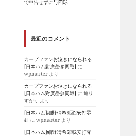
で申告せずに与四球
最近のコメント
カープファンお泣きになられる
[日夲ハム對廣㠀参囘戰]
に
wpmaster
より
カープファンお泣きになられる
[日夲ハム對廣㠀参囘戰]
に
通り
すがり
より
[日本ハム]細野晴希6回2安打零
封
に
wpmaster
より
[日本ハム]細野晴希6回2安打零