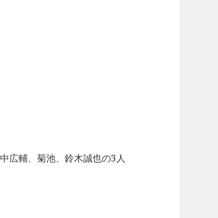
、田中広輔、菊池、鈴木誠也の3人
。