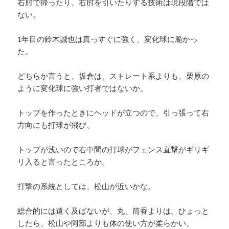
右肘で掃ったり、右肘を引いたりする技術は現段階では
ない。
1年目の鈴木誠也は真っすぐに強く、変化球に脆かっ
た。
どちらか言うと、坂倉は、ストレート系よりも、栗原の
ように変化球に強い打者ではないか。
トップを作ったときにヘッドが立つので、引っ張って右
方向にも打球が飛び、
トップが浅いので右中間の打球がフェンス直撃がギリギ
リ入ると言ったところか。
打撃の系統としては、松山が近いかな。
総合的には遠く及ばないが、丸、筒香よりは、ひょっと
したら、松山や阿部よりも体の使い方が柔らかい。