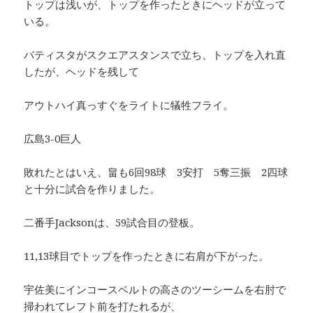
トップは浅いが、トップを作ったときにヘッドが立って
いる。
バティスタがスクエアスタンスで立ち、トップを入れ直
したが、ヘッドを残して
アウトハイ真っすぐをライトに犠牲フライ。
広島3-0巨人
敗れたとはいえ、畠も6回98球 3安打 5奪三振 2四球
と十分に試合を作りました。
二番手Jacksonは、59試合目の登板。
11,13球目でトップを作ったときに右肩が下がった。
宇佐美にインコースベルトの高さのツーシームを右肘で
掃われてレフト前を打たれるが、