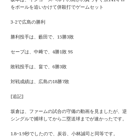
をボールを追いかけて併殺打でゲームセット
3-2で広島の勝利
勝利投手は、藪田で、15勝3敗
セーブは、中﨑で、4勝1敗 9S
敗戦投手は、畠で、6勝3敗
対戦成績は、広島の18勝7敗
[追記]
坂倉は、ファームの試合の守備の動画を見ましたが、逆
シングルで捕球してから二塁送球までが速かったです。
1.8~1.9秒でしたので、炭谷、小林誠司と同等です。