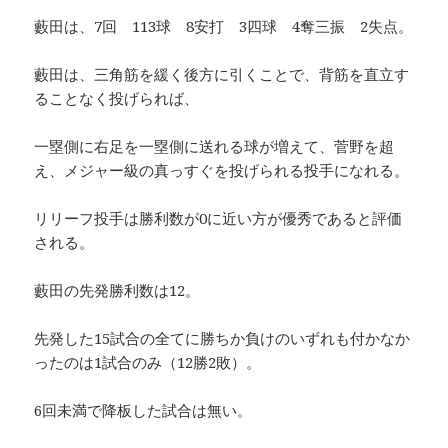
藪田は、7回 113球 8安打 3四球 4奪三振 2失点。
藪田は、三角筋を緩く後方に引くことで、背筋を直立す
ることなく投げられば、
一塁側に右足を一塁側に送れる球が増えて、菅野を超
え、メジャー級の真っすぐを投げられる投手になれる。
リリーフ投手は勝利数が0に近い方が優秀であると評価
される。
藪田の先発勝利数は12。
先発した15試合の全てに勝ちか負けのいずれも付かなか
ったのは1試合のみ（12勝2敗）。
6回未満で降板した試合は無い。