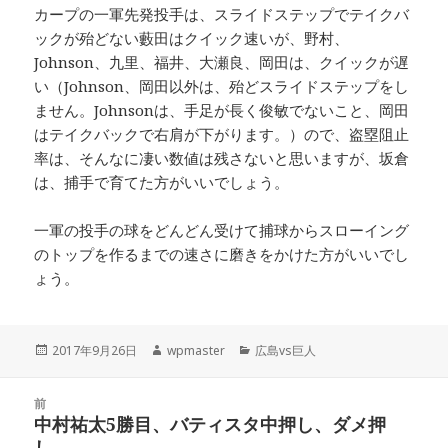
カープの一軍先発投手は、スライドステップでテイクバ
ックが殆どない藪田はクイック速いが、野村、
Johnson、九里、福井、大瀬良、岡田は、クイックが遅
い（Johnson、岡田以外は、殆どスライドステップをし
ません。Johnsonは、手足が長く俊敏でないこと、岡田
はテイクバックで右肩が下がります。）ので、盗塁阻止
率は、そんなに凄い数値は残さないと思いますが、坂倉
は、捕手で育てた方がいいでしょう。
一軍の投手の球をどんどん受けて捕球からスローイング
のトップを作るまでの速さに磨きをかけた方がいいでし
ょう。
投
作
カ
2017年9月26日
wpmaster
広島vs巨人
稿
成
テ
日:
者
ゴ
投
リ
前
稿
中村祐太5勝目、バティスタ中押し、ダメ押
ー
前
ナ
し。