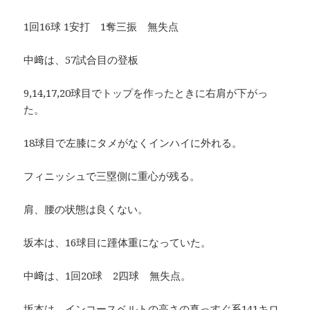
1回16球 1安打 1奪三振 無失点
中﨑は、57試合目の登板
9,14,17,20球目でトップを作ったときに右肩が下がっ
た。
18球目で左膝にタメがなくインハイに外れる。
フィニッシュで三塁側に重心が残る。
肩、腰の状態は良くない。
坂本は、16球目に踵体重になっていた。
中﨑は、1回20球 2四球 無失点。
坂本は、インコースベルトの高さの真っすぐ系141キロ