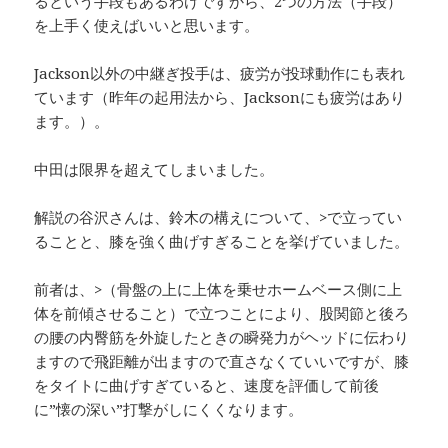
るという手段もあるわけですから、2つの方法（手段）
を上手く使えばいいと思います。
Jackson以外の中継ぎ投手は、疲労が投球動作にも表れ
ています（昨年の起用法から、Jacksonにも疲労はあり
ます。）。
中田は限界を超えてしまいました。
解説の谷沢さんは、鈴木の構えについて、>で立ってい
ることと、膝を強く曲げすぎることを挙げていました。
前者は、>（骨盤の上に上体を乗せホームベース側に上
体を前傾させること）で立つことにより、股関節と後ろ
の腰の内臀筋を外旋したときの瞬発力がヘッドに伝わり
ますので飛距離が出ますので直さなくていいですが、膝
をタイトに曲げすぎていると、速度を評価して前後
に”懐の深い”打撃がしにくくなります。