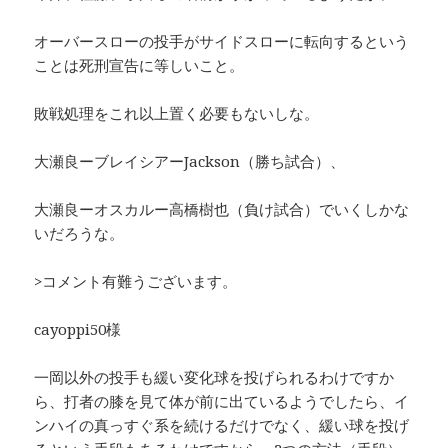
オーバースローの投手がサイドスローに転向するという
ことは死刑宣告に等しいこと。
敗戦処理をこれ以上置く必要もないしな。
大瀬良ーブレイシアーJackson（勝ち試合）、
大瀬良ーオスカルー高橋樹也（負け試合）でいくしかな
いだろうな。
>コメント有難うございます。
cayoppi50様
一岡以外の投手も緩い変化球を投げられるわけですか
ら、打者の膝を見て体が前に出ているようでしたら、イ
ンハイの真っすぐ系を続けるだけでなく、緩い球を投げ