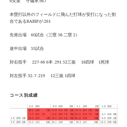
6失策 守備率.967
本塁打以外のフィールドに飛んだ打球が安打になった割
合であるBABIPが.261
先発出場 60試合（三塁 58 二塁 2）
途中出場 55試合
対右投手 227-66 6本 .291 52三振 18四球 1死球
対左投手 32-7 .219 12三振 1四球
コース別成績