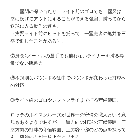
一二塁間の深い当たり、ライト前のゴロでも一塁又は二
塁に投げてアウトにすることができる強肩、捕ってから
送球に入る動作の速さ。
（実質ライト前のヒットを捕って、一塁走者の亀井を三
塁で刺したことがある）。
⑦身長2メートルの選手でも捕れないライナーを捕る尋
常でない跳躍力
⑧不規則なバウンドや途中でバウンドが変わった打球へ
の対応
⑨ライト線のゴロやレフトフライまで捕る守備範囲。
ロッテのルイスクルーズが世界一の守備の職人という意
見もあるようであるが、一塁方向の打球の守備範囲、三
塁方向の打球の守備範囲、上の③～⑧のどの点を採って
も、菊池の方が一枚上だと思える。