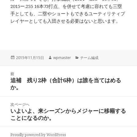
2015ー.255 16本73打点、を併せて考慮に容れても三塁
手としても、二塁やショートもできるユーティリティプ
レイヤーとしても入団させる必要はないと思います。
投
作
カ
2015年11月15日
wpmaster
チーム編成
稿
成
テ
日:
者
ゴ
投
リ
前
稿
追補 残り2枠（合計6枠）は誰を当てはめる
ー
前
ナ
か。
の
ビ
投
稿:
ゲ
次ページへ
いよいよ、来シーズンからメジャーに移籍する
次
ー
ことになるのか。
の
シ
投
ョ
稿:
Proudly powered by WordPress
ン