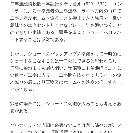
二年連続捕殺数日本記録を塗り替え（528、532）、エン
ドランによる一塁走者の三塁進塁、ライト方向のゴロで
二塁走者がホームへ還ることを抑止できる強肩で、良い
意味でのエクセントリックなプレー、誰も追いつくこと
のできない水準にある二塁手を敢えてショートへコンバ
ートすることは反対である。
しかし、ショートのバックアップの準備をして一時的に
ショートをこなすことは十二分にできると思われるし、
二塁に菊池よりも肩の弱い、守備範囲も菊池ほど広くな
い選手が二塁に入り、一二塁間を抜かれてもライトの鈴
木誠也の肩により三塁又はホームへの進塁の抑止するこ
とができる。
緊急の場合には、ショートに菊池が入ることも考える必
要がある。
バルディリスの入団は必要ないことは既に述べたが、ク
ルーズについても、打撃成績（2014ー.238 16本61、