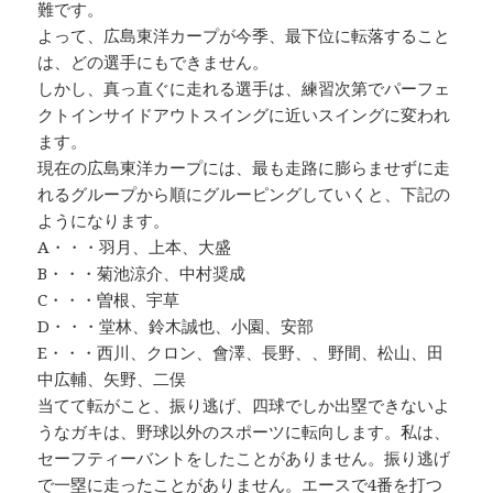
難です。
よって、広島東洋カープが今季、最下位に転落すること
は、どの選手にもできません。
しかし、真っ直ぐに走れる選手は、練習次第でパーフェ
クトインサイドアウトスイングに近いスイングに変われ
ます。
現在の広島東洋カープには、最も走路に膨らませずに走
れるグループから順にグルーピングしていくと、下記の
ようになります。
A・・・羽月、上本、大盛
B・・・菊池涼介、中村奨成
C・・・曽根、宇草
D・・・堂林、鈴木誠也、小園、安部
E・・・西川、クロン、會澤、長野、、野間、松山、田
中広輔、矢野、二俣
当てて転がこと、振り逃げ、四球でしか出塁できないよ
うなガキは、野球以外のスポーツに転向します。私は、
セーフティーバントをしたことがありません。振り逃げ
で一塁に走ったことがありません。エースで4番を打つ