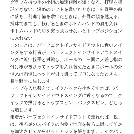
グラブを持つ手の小指の加速距離が短くなる。打球を捕
球できない。深めのシフトを敷いたときは、外野手の前
に落ち、前進守備を敷いたときは、外野の頭を越える。
捕球できても、投げるときのボトムハンドの肩を入れ、
ボトムハンドの肘を突っ張らせないとトップポジション
に入れない。
このことは、パーフェクトインサイドアウトに近いスイ
ングをする打者が、パーフェクトインサイドアウトスイ
ングに近い投手と対戦し、ボールの上っ面に人差し指の
付け根が被さってトップを入れ替えたときにボールの外
側又は内側にヘッドが引っ掛ってゴロになったときも、
相手野手に生じます。
トップを入れ替えてテイクバックを小さくすれば、パー
フェクトインサイドアウトスイングに近くなるので、ク
イックで投げるとトップスピン、バックスピン、どちら
も増します。
走者がパーフェクトインサイドアウトで走れれば、投手
は、後ろ足のスパイクの内側で地面を後ろに蹴って前足
を加速させてからセットアップを解きます。テイクバッ