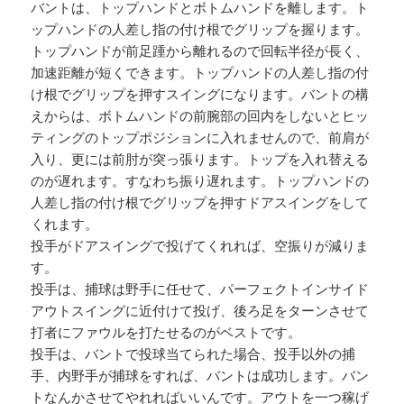
バントは、トップハンドとボトムハンドを離します。ト
ップハンドの人差し指の付け根でグリップを握ります。
トップハンドが前足踵から離れるので回転半径が長く、
加速距離が短くできます。トップハンドの人差し指の付
け根でグリップを押すスイングになります。バントの構
えからは、ボトムハンドの前腕部の回内をしないとヒッ
ティングのトップポジションに入れませんので、前肩が
入り、更には前肘が突っ張ります。トップを入れ替える
のが遅れます。すなわち振り遅れます。トップハンドの
人差し指の付け根でグリップを押すドアスイングをして
くれます。
投手がドアスイングで投げてくれれば、空振りが減りま
す。
投手は、捕球は野手に任せて、パーフェクトインサイド
アウトスイングに近付けて投げ、後ろ足をターンさせて
打者にファウルを打たせるのがベストです。
投手は、バントで投球当てられた場合、投手以外の捕
手、内野手が捕球をすれば、バントは成功します。バン
トなんかさせてやれればいいんです。アウトを一つ稼げ