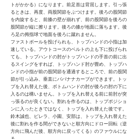
トがかかる）になります。前足首は背屈します。引っ張
るときは、再度、両股関節をぶつけます。後ろの股関節
を内旋すると、前膝の壁が崩れず、前の股関節を後ろの
股関節が縦に擦ります。後ろの膝が地面に落ちます。後
ろ足の拇指球で地面を後ろに蹴れません。
ファストボールを投げられも、トップハンドの小指は加
速している。アウトコースのベルトの上も下に投げられ
ても、トップハンドの肘がトップハンドの手首の前に出
るスイングをすれば、トップハンド肘が畳め、トップハ
ンドの小指が前の股関節を通過するところで、前の股関
節が引っ込み、垂直にババナナカーブができます。トッ
プを入れ替えた後、ボトムハンドの肘が後ろの肘の下に
入るのは構いません。トップを入れ替える前に前肘が突
っ張るのが良くない。割れを作るのは、トップポジショ
ンに入ったときではなく、トップを入れ替えた後です。
鈴木誠也、ピレラ、小園、安部は、トップを入れ替えた
後に割れを作る間ができないと順方向にドロー回転（逆
方向に飛んだ後、順方向に戻ってくる）のファウルにな
る。