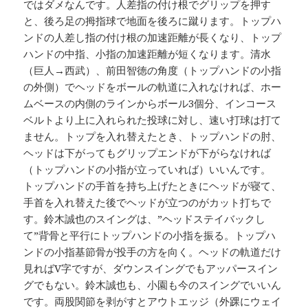
ではダメなんです。人差指の付け根でグリップを押す
と、後ろ足の拇指球で地面を後ろに蹴ります。トップハ
ンドの人差し指の付け根の加速距離が長くなり、トップ
ハンドの中指、小指の加速距離が短くなります。清水
（巨人→西武）、前田智徳の角度（トップハンドの小指
の外側）でヘッドをボールの軌道に入れなければ、ホー
ムベースの内側のラインからボール3個分、インコース
ベルトより上に入れられた投球に対し、速い打球は打て
ません。トップを入れ替えたとき、トップハンドの肘、
ヘッドは下がってもグリップエンドが下がらなければ
（トップハンドの小指が立っていれば）いいんです。
トップハンドの手首を持ち上げたときにヘッドが寝て、
手首を入れ替えた後でヘッドが立つのがカット打ちで
す。鈴木誠也のスイングは、”ヘッドステイバックし
て”背骨と平行にトップハンドの小指を振る。トップハ
ンドの小指基節骨が投手の方を向く。ヘッドの軌道だけ
見ればV字ですが、ダウンスイングでもアッパースイン
グでもない。鈴木誠也も、小園も今のスイングでいいん
です。両股関節を剥がすとアウトエッジ（外踝にウェイ