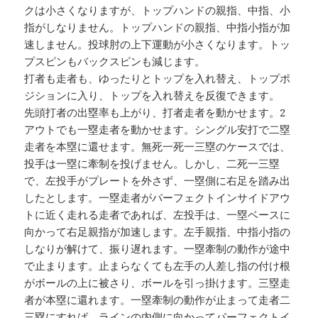
クは小さくなりますが、トップハンドの親指、中指、小
指がしなりません。トップハンドの親指、中指小指が加
速しません。投球肘の上下運動が小さくなります。トッ
プスピンもバックスピンも減じます。
打者も走者も、ゆったりとトップを入れ替え、トップポ
ジションに入り、トップを入れ替えを反復できます。
先頭打者の出塁率も上がり、打者走者を動かせます。2
アウトでも一塁走者を動かせます。シングル安打で二塁
走者を本塁に還せます。無死一死一三塁のケースでは、
投手は一塁に牽制を投げません。しかし、二死一三塁
で、左投手がプレートを外さず、一塁側に右足を踏み出
したとします。一塁走者がパーフェクトインサイドアウ
トに近く走れる走者であれば、左投手は、一塁ベースに
向かって右足親指が加速します。左手親指、中指小指の
しなりが解けて、振り遅れます。一塁牽制の動作が途中
で止まります。止まらなくても左手の人差し指の付け根
がボールの上に被さり、ボールを引っ掛けます。三塁走
者が本塁に還れます。一塁牽制の動作が止まって走者二
三塁にすれば、ラインの内側に向かってパーフェクトイ