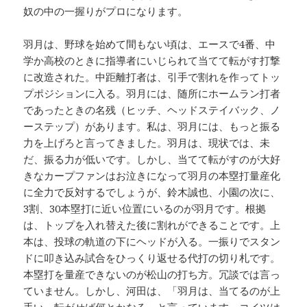
奴の中の一握りがプロになります。
羽月は、野球を始めて間もない頃は、エースで4番、中
学か高校のときに指導者にいじられて当てて転がす打撃
に改造された。中距離打者は、引手で割れを作ってトッ
プポジションに入る。羽月には、随所にホームラン打者
であったときの名残（ヒッチ、ヘッドステイバック、ノ
ーステップ）があります。私は、羽月には、もっと振る
力を上げろと言ってきました。羽月は、現状では、未
だ、振る力が低いです。しかし、当てて転がすのが大好
きなカープファンはお泣きになって羽月の本塁打量産化
に全力で反対するでしょうが、鈴木誠也、小園の次に、
3割、30本塁打に近い位置にいるのが羽月です。根拠
は、トップを入れ替えた後に割れができることです。上
本は、投球の軌道の下にヘッドが入る。一振りでスタン
ドに叩き込み試合をひっくり返せる代打の切り札です。
本塁打を量産できないのが松山の打ち方。冗談では言っ
ていません。しかし、河田は、「羽月は、当てるのが上