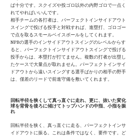
ば十分です。スクイズや投ゴロ以外の内野ゴロで一点く
れてやればいいんです。
相手チームの各打者は、パーフェクトインサイドアウト
スイングで投げる投手と対戦すれば、進塁打、ゴロゴー
で点を取るスモールベイスボールをしてくれます。
NPBの選手のインサイドアウトスイングのレベルからす
ると、パーフェクトインサイドアウトスイングで投げる
投手からは、本塁打が打てません。複数の打者が出塁し
たケースで大量点が取れません。パーフェクトインサイ
ドアウトから遠いスイングする選手ばかりの相手の野手
は、僅差のリードで前進守備を敷いてくれます。
回転半径を狭くして真っ直ぐに走れ、更に、抜いた変化
球を背骨を後ろに傾けてトップハンドの中指、小指を振
れ
回転半径を狭く、真っ直ぐに走る、パーフェクトインサ
イドアウトに振る。これは条件ではなく、要件です。ど