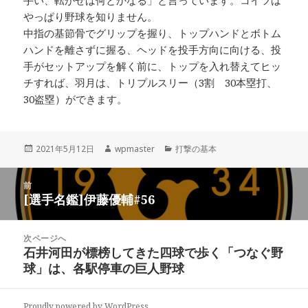
手い、転がせば何とかなる」と言っています。コイツは
やっぱり野球を知りません。
中指の基節骨でグリップを握り、トップハンドとボトム
ハンドを離さずに握る、ヘッドを投手方向に向ける、投
手がセットアップを解く前に、トップを入れ替えてヒッ
チすれば、羽月は、トリプルスリー（3割 30本塁打、
30盗塁）ができます。
投
作
カ
2021年5月12日
wpmaster
打撃の基本
稿
成
テ
日:
者
ゴ
投
リ
前
稿
[選手名鑑]伊藤優輔#56
ー
前
ナ
の
ビ
投
次ページへ
稿:
ゲ
石井河田が標榜してきた四球で歩く「つなぐ野
次
球」は、各駅停車の巨人野球
ー
の
投
シ
稿:
ョ
Proudly powered by WordPress