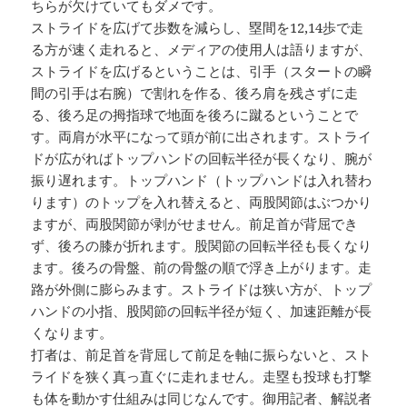
ちらが欠けていてもダメです。
ストライドを広げて歩数を減らし、塁間を12,14歩で走
る方が速く走れると、メディアの使用人は語りますが、
ストライドを広げるということは、引手（スタートの瞬
間の引手は右腕）で割れを作る、後ろ肩を残さずに走
る、後ろ足の拇指球で地面を後ろに蹴るということで
す。両肩が水平になって頭が前に出されます。ストライ
ドが広がればトップハンドの回転半径が長くなり、腕が
振り遅れます。トップハンド（トップハンドは入れ替わ
ります）のトップを入れ替えると、両股関節はぶつかり
ますが、両股関節が剥がせません。前足首が背屈でき
ず、後ろの膝が折れます。股関節の回転半径も長くなり
ます。後ろの骨盤、前の骨盤の順で浮き上がります。走
路が外側に膨らみます。ストライドは狭い方が、トップ
ハンドの小指、股関節の回転半径が短く、加速距離が長
くなります。
打者は、前足首を背屈して前足を軸に振らないと、スト
ライドを狭く真っ直ぐに走れません。走塁も投球も打撃
も体を動かす仕組みは同じなんです。御用記者、解説者