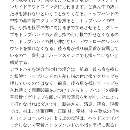
ンサイドアウトスイングに近付きます。ど真ん中の抜い
た球を振れないということがなくなる。トップハンドの
中指の基節骨でグリップを握ると、トップハンドの中
指、小指を投手の方に向けるまで加速させると、グリッ
プをトップハンドの人差し指の付け根で押せなくなるの
で、トップハンドの肘が伸びない。アウトローのワンバ
ウンドを振れなくなる。後ろ肩が残り前足首が背屈して
いるので、審判は、ハーフスイングでも振っていないと
錯覚する。
アウトハイを逆方向に打つ場合は、前肩、後ろ肩を残し
た状態でトップハンドの人差し指の付け根でグリップを
押していくのではなく、前肩、後ろ肩を残してトップを
入れ替えて両股関節をぶつけてからトップハンドの親指
基節骨でグリップを叩いて両股関節を剥がすことによっ
て打たなければダメです。新井さん、清原、落合、現役
では、村上、佐藤輝明、正隨 林、堂林、中村奨成の打ち
方（インコースベルトより上の投球は、ヘッドステイバ
ックしないで背骨とトップハンドの小指を平行に振る）