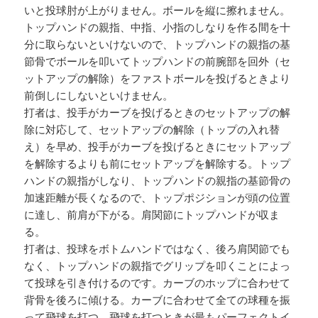
いと投球肘が上がりません。ボールを縦に擦れません。
トップハンドの親指、中指、小指のしなりを作る間を十
分に取らないといけないので、トップハンドの親指の基
節骨でボールを叩いてトップハンドの前腕部を回外（セ
ットアップの解除）をファストボールを投げるときより
前倒しにしないといけません。
打者は、投手がカーブを投げるときのセットアップの解
除に対応して、セットアップの解除（トップの入れ替
え）を早め、投手がカーブを投げるときにセットアップ
を解除するよりも前にセットアップを解除する。トップ
ハンドの親指がしなり、トップハンドの親指の基節骨の
加速距離が長くなるので、トップポジションが頭の位置
に達し、前肩が下がる。肩関節にトップハンドが収ま
る。
打者は、投球をボトムハンドではなく、後ろ肩関節でも
なく、トップハンドの親指でグリップを叩くことによっ
て投球を引き付けるのです。カーブのホップに合わせて
背骨を後ろに傾ける。カーブに合わせて全ての球種を振
って飛球を打つ。飛球を打つときが最もパーフェクトイ