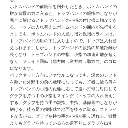
ボトムハンドの前腕部を回外したとき、ボトムハンドの
肘が背骨の方に入ると、トップハンドの親指のしなりが
完全に解けるとトップハンドの小指の付け根に軸ができ
る。トップの入れ替えにボトムハンドの回内が先行する
としても、ボトムハンドの人差し指と親指のラインは、
トップハンドの肘の下に入りますので、トップは入れ替
えられます。しかし、トップハンドの親指の加速距離が
長くなり、トップハンドの中指、小指の加速距離が短く
なり、フェイド回転（順方向→逆方向→順方向）のゴロ
になります。
バックネット方向にファウルになっても、深めのシフト
を敷いた外野手の前の飛球になっても、打者に後ろ肩を
トップハンドの小指の距離に応じて速い打球に対応して
グラブを持つ手の小指をスイング（トップの入れ替え）
する。グラブを持つ手の親指、中指、基節骨のしなりが
解ける。後ろ足の拇指球で地面を後ろに蹴る。ストライ
ドが広がる。グラブを持つ手の小指が振り遅れる。背骨
よりもグラブを持っている方の肩寄りにグラブを出す。