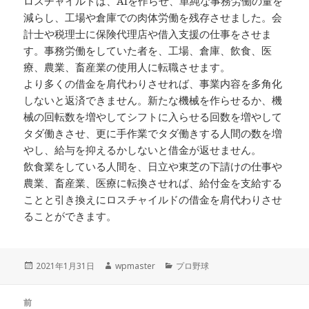
ロスチャイルドは、AIを作らせ、単純な事務労働の量を
減らし、工場や倉庫での肉体労働を残存させました。会
計士や税理士に保険代理店や借入支援の仕事をさせま
す。事務労働をしていた者を、工場、倉庫、飲食、医
療、農業、畜産業の使用人に転職させます。
より多くの借金を肩代わりさせれば、事業内容を多角化
しないと返済できません。新たな機械を作らせるか、機
械の回転数を増やしてシフトに入らせる回数を増やして
タダ働きさせ、更に手作業でタダ働きする人間の数を増
やし、給与を抑えるかしないと借金が返せません。
飲食業をしている人間を、日立や東芝の下請けの仕事や
農業、畜産業、医療に転換させれば、給付金を支給する
ことと引き換えにロスチャイルドの借金を肩代わりさせ
ることができます。
投
作
カ
2021年1月31日
wpmaster
プロ野球
稿
成
テ
日:
者
ゴ
投
リ
前