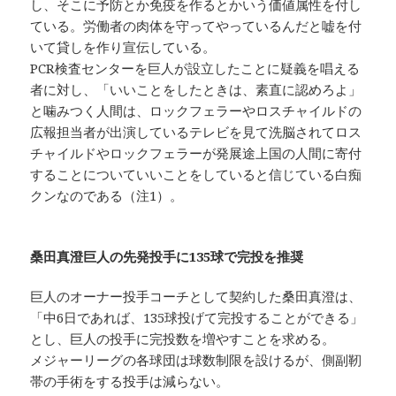
し、そこに予防とか免疫を作るとかいう価値属性を付し
ている。労働者の肉体を守ってやっているんだと嘘を付
いて貸しを作り宣伝している。
PCR検査センターを巨人が設立したことに疑義を唱える
者に対し、「いいことをしたときは、素直に認めろよ」
と噛みつく人間は、ロックフェラーやロスチャイルドの
広報担当者が出演しているテレビを見て洗脳されてロス
チャイルドやロックフェラーが発展途上国の人間に寄付
することについていいことをしていると信じている白痴
クンなのである（注1）。
桑田真澄巨人の先発投手に135球で完投を推奨
巨人のオーナー投手コーチとして契約した桑田真澄は、
「中6日であれば、135球投げて完投することができる」
とし、巨人の投手に完投数を増やすことを求める。
メジャーリーグの各球団は球数制限を設けるが、側副靭
帯の手術をする投手は減らない。