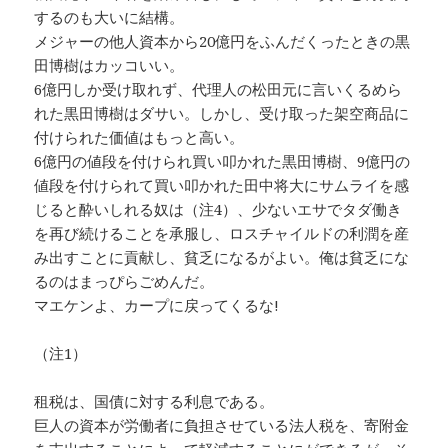
するのも大いに結構。
メジャーの他人資本から20億円をふんだくったときの黒
田博樹はカッコいい。
6億円しか受け取れず、代理人の松田元に言いくるめら
れた黒田博樹はダサい。しかし、受け取った架空商品に
付けられた価値はもっと高い。
6億円の値段を付けられ買い叩かれた黒田博樹、9億円の
値段を付けられて買い叩かれた田中将大にサムライを感
じると酔いしれる奴は（注4）、少ないエサでタダ働き
を再び続けることを承服し、ロスチャイルドの利潤を産
み出すことに貢献し、貧乏になるがよい。俺は貧乏にな
るのはまっぴらごめんだ。
マエケンよ、カープに戻ってくるな!
（注1）
租税は、国債に対する利息である。
巨人の資本が労働者に負担させている法人税を、寄附金