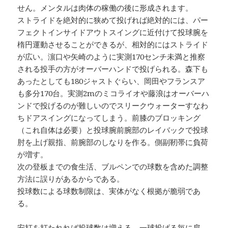
せん。メンタルは肉体の稼働の後に形成されます。
ストライドを絶対的に狭めて投げれば絶対的には、パー
フェクトインサイドアウトスイングに近付けて投球腕を
楕円運動させることができるが、相対的にはストライド
が広い。濵口や矢崎のように実測170センチ未満と推察
される投手の方がオーバーハンドで投げられる。森下も
あったとしても180ジャストぐらい、岡田やフランスア
も多分170台。実測2mのミコライオや藤浪はオーバーハ
ンドで投げるのが難しいのでスリークウォーターすなわ
ちドアスイングになってしまう。前膝のブロッキング
（これ自体は必要）と投球腕前腕部のレイバックで投球
肘を上げ親指、前腕部のしなりを作る。側副靭帯に負荷
が増す。
次の登板までの食生活、ブルペンでの球数を含めた調整
方法に誤りがあるからである。
投球数による球数制限は、実体がなく根拠が脆弱であ
る。
安打を打たれれば投球数は増える。一球投げる毎に肩、