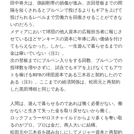
田中将大は、側副靭帯の損傷が進み、次回登板までの間
隔を短くされるとブルペンで投げるよりもギアを上げて
投げられるレベルまで労働力を回復させることができな
いのだろう。
メディアにおいて球団の他人資本の広報担当者に報じさ
せているほどヤンキースの資本に年俸に高い価値を付け
てもらえなかった。しかし、一生遊んで暮らせるまでの
金は稼いでいない（注2）。
次の登板までにブルペン入りをする回数、ブルペンでの
投球数を増やさずに、試合でもギアを上げなくてもアウ
トを稼げるNPBの球団資本である三木谷と契約したので
ある（注3）。ここまでの経済関係は、松田元と再契約
した黒田博樹と同じである。
人間は、遊んで暮らせるのであれば働く必要がない。働
かないと生きて失った金を取り戻せないから働く。
ロックフェラーやロスチャイルドからより多くを奪い取
るのがプロ。プロは金だ。商人大いに結構。
松田元や三木谷を踏み台しにしてメジャー資本と再契約