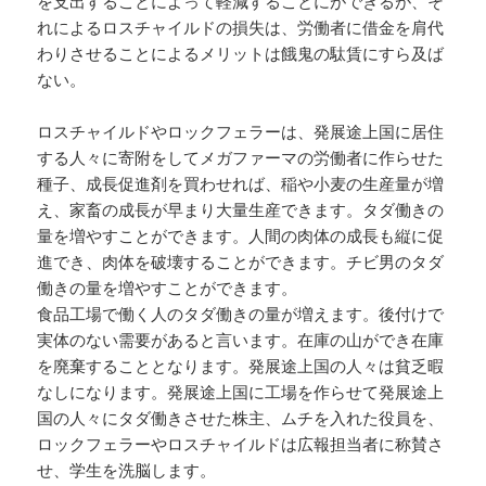
を支出することによって軽減することにができるが、そ
れによるロスチャイルドの損失は、労働者に借金を肩代
わりさせることによるメリットは餓鬼の駄賃にすら及ば
ない。
ロスチャイルドやロックフェラーは、発展途上国に居住
する人々に寄附をしてメガファーマの労働者に作らせた
種子、成長促進剤を買わせれば、稲や小麦の生産量が増
え、家畜の成長が早まり大量生産できます。タダ働きの
量を増やすことができます。人間の肉体の成長も縦に促
進でき、肉体を破壊することができます。チビ男のタダ
働きの量を増やすことができます。
食品工場で働く人のタダ働きの量が増えます。後付けで
実体のない需要があると言います。在庫の山ができ在庫
を廃棄することとなります。発展途上国の人々は貧乏暇
なしになります。発展途上国に工場を作らせて発展途上
国の人々にタダ働きさせた株主、ムチを入れた役員を、
ロックフェラーやロスチャイルドは広報担当者に称賛さ
せ、学生を洗脳します。