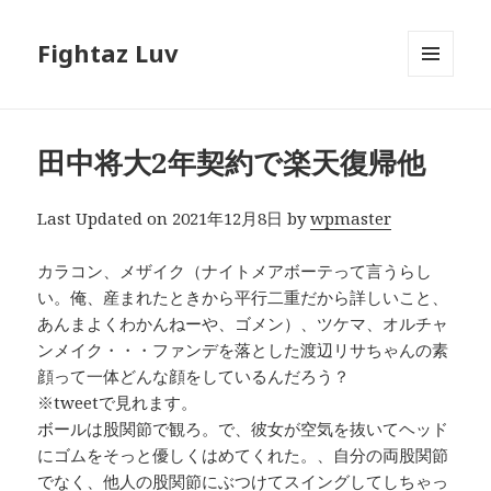
Fightaz Luv
メニュ
ーとウ
ィジェ
ット
田中将大2年契約で楽天復帰他
Last Updated on 2021年12月8日 by
wpmaster
カラコン、メザイク（ナイトメアボーテって言うらし
い。俺、産まれたときから平行二重だから詳しいこと、
あんまよくわかんねーや、ゴメン）、ツケマ、オルチャ
ンメイク・・・ファンデを落とした渡辺リサちゃんの素
顔って一体どんな顔をしているんだろう？
※tweetで見れます。
ボールは股関節で観ろ。で、彼女が空気を抜いてヘッド
にゴムをそっと優しくはめてくれた。、自分の両股関節
でなく、他人の股関節にぶつけてスイングしてしちゃっ