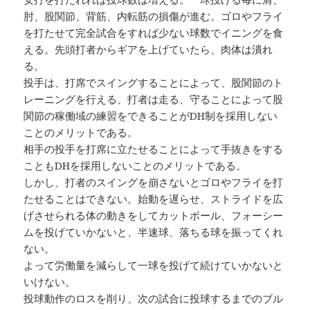
肘、股関節、背筋、内転筋の損傷が進む。ゴロやフライ
を打たせて完全試合をすれば少ない球数でイニングを食
える。先頭打者からギアを上げていたら、肉体は潰れ
る。
投手は、打席でスイングすることによって、股関節のト
レーニングを行える、打者は走る、守ることによって股
関節の稼働域の練習をできることがDH制を採用しない
ことのメリットである。
相手の投手を打席に立たせることによって手抜きをする
こともDHを採用しないことのメリットである。
しかし、打者のスイングを崩さないとゴロやフライを打
たせることはできない。始動を遅らせ、ストライドを広
げさせられる体の動きをしてカットボール、フォーシー
ムを投げていかないと、半速球、落ちる球を振ってくれ
ない。
よって労働量を減らして一球を投げて続けていかないと
いけない。
投球動作のロスを削り、次の試合に投球するまでのブル