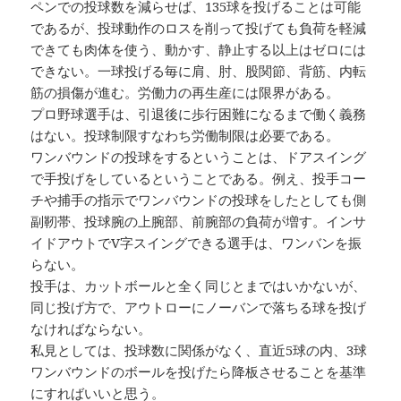
ペンでの投球数を減らせば、135球を投げることは可能
であるが、投球動作のロスを削って投げても負荷を軽減
できても肉体を使う、動かす、静止する以上はゼロには
できない。一球投げる毎に肩、肘、股関節、背筋、内転
筋の損傷が進む。労働力の再生産には限界がある。
プロ野球選手は、引退後に歩行困難になるまで働く義務
はない。投球制限すなわち労働制限は必要である。
ワンバウンドの投球をするということは、ドアスイング
で手投げをしているということである。例え、投手コー
チや捕手の指示でワンバウンドの投球をしたとしても側
副靭帯、投球腕の上腕部、前腕部の負荷が増す。インサ
イドアウトでV字スイングできる選手は、ワンバンを振
らない。
投手は、カットボールと全く同じとまではいかないが、
同じ投げ方で、アウトローにノーバンで落ちる球を投げ
なければならない。
私見としては、投球数に関係がなく、直近5球の内、3球
ワンバウンドのボールを投げたら降板させることを基準
にすればいいと思う。