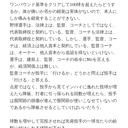
ワンバウンド基準をクリアして100球を超えたらどうす
るか。体が痛いか否かの錯覚は実体がないので、本人に
しか痛みを錯覚することができない。
野球選手は、法律上は、監督、コーチとしてではなく、
代表取締役と契約している。監督、コーチも法律上は、
代表取締役と契約している。しかし、選手、監督、コー
チは、経済上は他人資本と契約している。監督コーチ
は、オーナー、他人資本から追認を得ないといけない。
選手は、建前上、監督、コーチの命令にNoを言える
が、経済関係上は難しい。
監督コーチが投手に「行けるか」どうかと問えば投手は
「行ける」と答える。
点差ではなく、投手から見てインハイに逸れた投球が増
えたら降板、打者に引っ張られる回数が増えたら、投手
は股関節の損傷が進んで股関節が使いこなせていないの
であるから降板させるとしていけばいいだろう。
球数を増やして完投させれば先発投手の一球当たりの給
料に付けられる値段が下がる。