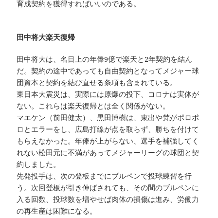
育成契約を獲得すればいいのである。
田中将大楽天復帰
田中将大は、名目上の年俸9億で楽天と2年契約を結ん
だ。契約の途中であっても自由契約となってメジャー球
団資本と契約を結び直せる条項も含まれている。
東日本大震災は、実際には原爆の投下、コロナは実体が
ない。これらは楽天復帰とは全く関係がない。
マエケン（前田健太）、黒田博樹は、東出や梵がポロポ
ロとエラーをし、広島打線が点を取らず、勝ちを付けて
もらえなかった。年俸が上がらない、選手を補強してく
れない松田元に不満があってメジャーリーグの球団と契
約しました。
先発投手は、次の登板までにブルペンで投球練習を行
う。次回登板が引き伸ばされても、その間のブルペンに
入る回数、投球数を増やせば肉体の損傷は進み、労働力
の再生産は困難になる。