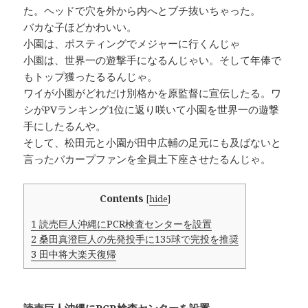
た。ヘッドで穴を外から内へとブチ抜いちゃった。
バカな子ほどかわいい。
小園は、ポスティングでメジャーに行くんじゃ
小園は、世界一の遊撃手になるんじゃい。そして年俸で
もトップ獲ったるるんじゃ。
ワイが小園がどれだけ別格かを原監督に宣伝したる。ワ
シがPVランキング1位に返り咲いて小園を世界一の遊撃
手にしたるんや。
そして、松田元と小園が田中広輔の足元にも及ばないと
言ったバカープファンを全員土下座させたるんじゃ。
Contents
[
hide
]
1
読売巨人沖縄にPCR検査センターを設置
2
桑田真澄巨人の先発投手に135球で完投を推奨
3
田中将大楽天復帰