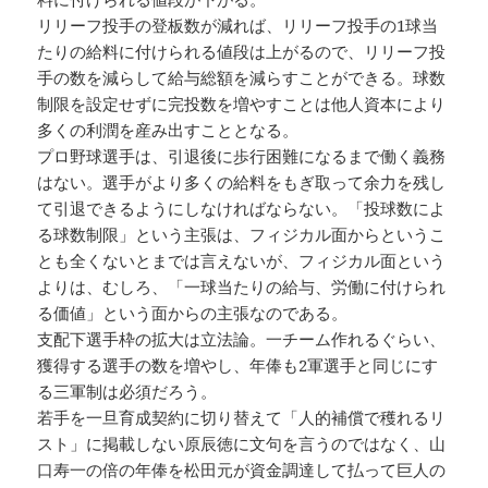
リリーフ投手の登板数が減れば、リリーフ投手の1球当
たりの給料に付けられる値段は上がるので、リリーフ投
手の数を減らして給与総額を減らすことができる。球数
制限を設定せずに完投数を増やすことは他人資本により
多くの利潤を産み出すこととなる。
プロ野球選手は、引退後に歩行困難になるまで働く義務
はない。選手がより多くの給料をもぎ取って余力を残し
て引退できるようにしなければならない。「投球数によ
る球数制限」という主張は、フィジカル面からというこ
とも全くないとまでは言えないが、フィジカル面という
よりは、むしろ、「一球当たりの給与、労働に付けられ
る価値」という面からの主張なのである。
支配下選手枠の拡大は立法論。一チーム作れるぐらい、
獲得する選手の数を増やし、年俸も2軍選手と同じにす
る三軍制は必須だろう。
若手を一旦育成契約に切り替えて「人的補償で穫れるリ
スト」に掲載しない原辰徳に文句を言うのではなく、山
口寿一の倍の年俸を松田元が資金調達して払って巨人の