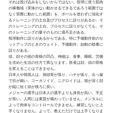
それは投げ込みをしないからではない。投球に使う筋肉
の稼働域（実体のない動かせるできるであろう範囲では
なく実際に動かした範囲）を、ボールを使わずに強化す
るトレーニングの土台及びプロセスに誤りがあるか、そ
のトレーニングの土台、プロセスに誤りがなくても、そ
のトレーニングの量そのものに過不足がある。
投球動作に誤りがあるからである。特に予備動作前のセ
ットアップのときのウェイト、予備動作、始動の順番に
誤りがある。
頭、顔その他の骨格の凹凸、伸縮は、食事、睡眠、労働
を含めた生活の仕方で異なります。医者は顔、頭の骨格
を変えることはできません。
日本人や韓国人は、側頭骨が張り、ハチが張り、出っ歯
で目が細い。コーカソイド、ニグロイドは、堀が深く顔
が縦に短く頭が後ろに長い。
メジャーの選手は日本人の選手よりも身長が高い。手足
が長い。人間には素質が備わっていません。メンタルに
よって肉体をコントロールできません。練習しないと上
手くなりません。よって、教えただけでは上手くなりま