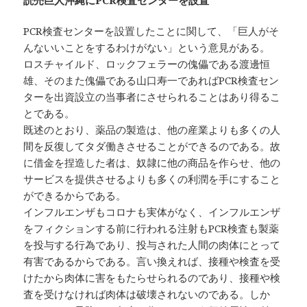
読売巨人沖縄にPCR検査センターを設置
PCR検査センターを設置したことに関して、「巨人がそ
んないいことをするわけがない」という意見がある。
ロスチャイルド、ロックフェラーの傀儡である渡邊恒
雄、そのまた傀儡である山口寿一であればPCR検査セン
ターを出資設立の当事者にさせられることはあり得るこ
とである。
既述のとおり、薬品の製造は、他の産業よりも多くの人
間を反復してタダ働きさせることができるのである。故
に借金を捏造した者は、奴隷に他の商品を作らせ、他の
サービスを提供させるよりも多くの利潤を手にすること
ができるからである。
インフルエンザもコロナも実体がなく、インフルエンザ
をフィクションする前に行われる注射もPCR検査も製薬
を投与する行為であり、投与された人間の肉体にとって
有害であるからである。言い換えれば、接種や検査を受
けたから肉体に害をもたらせられるのであり、接種や検
査を受けなければ肉体は破壊されないのである。しか