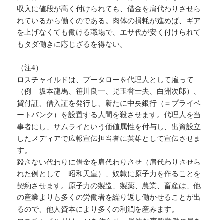
収入に値段が高く付けられても、借金を肩代わりさせら
れているから働くのである。肉体の損耗が進めば、ギア
を上げなくても働ける職場で、エサ代が安く付けられて
もタダ働きに応じざるを得ない。
（注4）
ロスチャイルドは、プータローを代理人として雇って
（例 坂本龍馬、笹川良一、児玉誉士夫、白洲次郎）、
貸付証、借入証を発行し、新たに中央銀行（＝プライベ
ートバンク）を設置する人間を殺させます。代理人を当
事者にし、サムライという価値属性を付与し、出資設立
したメディアで広報宣伝担当者に英雄として宣伝させま
す。
殺さない代わりに借金を肩代わりさせ（肩代わりさせら
れた例として 昭和天皇）、奴隷に原子力を作ることを
契約させます。原子力の製造、製薬、農業、畜産は、他
の産業よりも多くの労働者を繰り返し働かせることが出
るので、他人資本により多くの利潤を産みます。