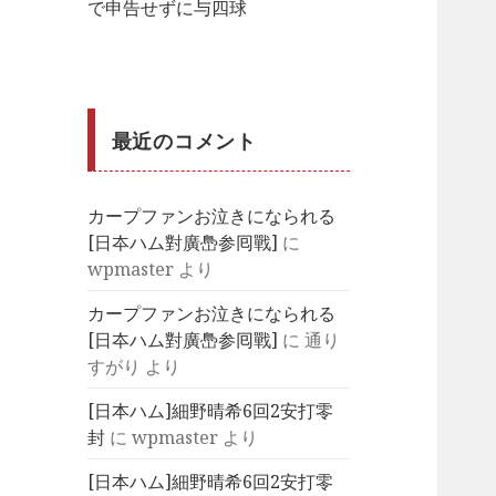
で申告せずに与四球
最近のコメント
カープファンお泣きになられる
[日夲ハム對廣㠀参囘戰]
に
wpmaster
より
カープファンお泣きになられる
[日夲ハム對廣㠀参囘戰]
に
通り
すがり
より
[日本ハム]細野晴希6回2安打零
封
に
wpmaster
より
[日本ハム]細野晴希6回2安打零