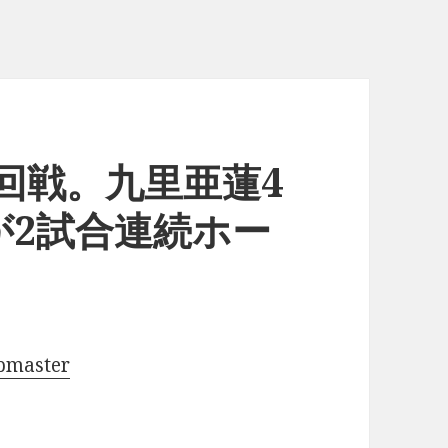
14回戦。九里亜蓮4
が2試合連続ホー
pmaster