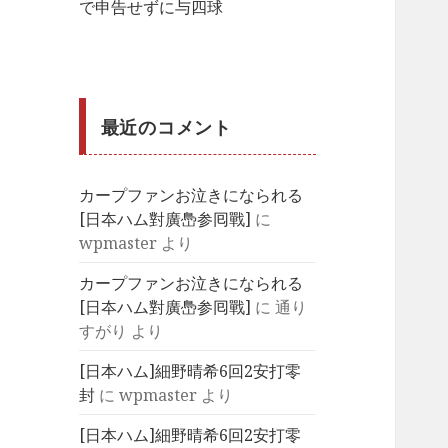
で申告せずに与四球
最近のコメント
カープファンお泣きになられる
[日夲ハム對廣㠀参囘戰]
に
wpmaster
より
カープファンお泣きになられる
[日夲ハム對廣㠀参囘戰]
に
通り
すがり
より
[日本ハム]細野晴希6回2安打零
封
に
wpmaster
より
[日本ハム]細野晴希6回2安打零