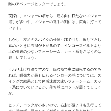
離のアベレージヒッターでしょう。
実際に、メジャーの頃から、逆方向に打たないメジャー
選手が多い中、メジャーの選手の割には、広角に打って
います。
しかし、左足のスパイクの外側～踵で回り、振り下ろし
始めたときに右肩が下がるので、インコースベルトより
上の失速の少ないフォーシーム、カット系をさばくのは
難しいでしょう。
うねり上げ打法ですので、腸腰筋で主に回転するのであ
れば、瞬発力が最も伝わるインローの球については、ス
イングの結果として体感速度の速いフォーシーム、カッ
ト系についていけるか、落ち球にバットが届くでしょう
か。
ヒッチ、コックが小さいので、右肘が腰よりも先行して
出て行かず、腰やヘッドが前に出されて差されたり、ス