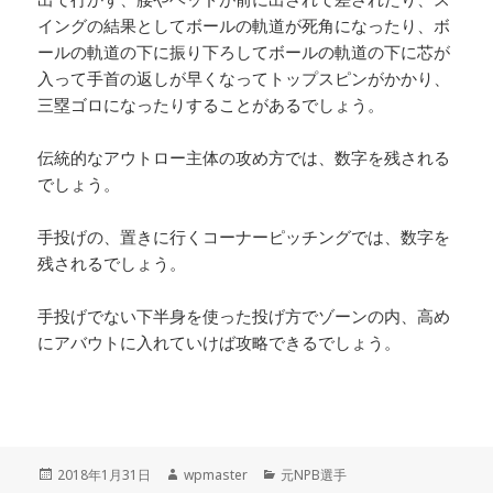
イングの結果としてボールの軌道が死角になったり、ボ
ールの軌道の下に振り下ろしてボールの軌道の下に芯が
入って手首の返しが早くなってトップスピンがかかり、
三塁ゴロになったりすることがあるでしょう。
伝統的なアウトロー主体の攻め方では、数字を残される
でしょう。
手投げの、置きに行くコーナーピッチングでは、数字を
残されるでしょう。
手投げでない下半身を使った投げ方でゾーンの内、高め
にアバウトに入れていけば攻略できるでしょう。
投
作
カ
2018年1月31日
wpmaster
元NPB選手