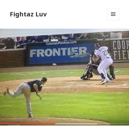
Fightaz Luv
メニュ
ーとウ
ィジェ
ット