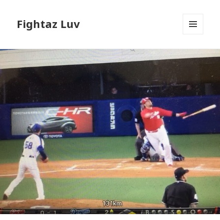
Fightaz Luv
メニュ
ーとウ
ィジェ
ット