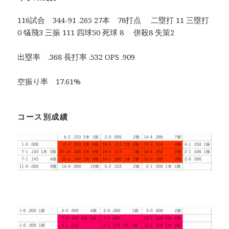
116試合 344-91 .265 27本 78打点 二塁打 11 三塁打
0 犠飛3 三振 111 四球50 死球 8 併殺8 失策2
出塁率 .368 長打率 .532 OPS .909
空振り率 17.61%
コース別成績