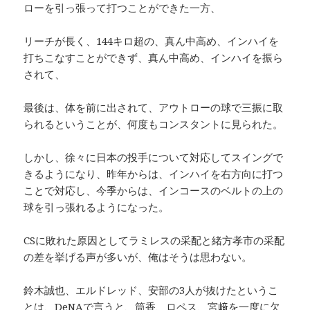
ローを引っ張って打つことができた一方、
リーチが長く、144キロ超の、真ん中高め、インハイを
打ちこなすことができず、真ん中高め、インハイを振ら
されて、
最後は、体を前に出されて、アウトローの球で三振に取
られるということが、何度もコンスタントに見られた。
しかし、徐々に日本の投手について対応してスイングで
きるようになり、昨年からは、インハイを右方向に打つ
ことで対応し、今季からは、インコースのベルトの上の
球を引っ張れるようになった。
CSに敗れた原因としてラミレスの采配と緒方孝市の采配
の差を挙げる声が多いが、俺はそうは思わない。
鈴木誠也、エルドレッド、安部の3人が抜けたというこ
とは、DeNAで言うと、筒香、ロペス、宮﨑を一度に欠