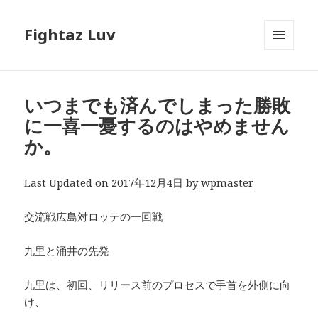
Fightaz Luv
メニュ
ーとウ
ィジェ
ット
いつまでも済んでしまった勝敗
に一喜一憂するのはやめません
か。
Last Updated on 2017年12月4日 by
wpmaster
交流戦広島対ロッテの一回戦
九里と涌井の先発
九里は、初回、リリース前のプロセスで手首を外側に向
け、