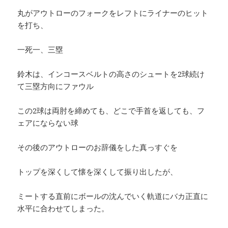
丸がアウトローのフォークをレフトにライナーのヒット
を打ち、
一死一、三塁
鈴木は、インコースベルトの高さのシュートを2球続け
て三塁方向にファウル
この2球は両肘を締めても、どこで手首を返しても、フ
ェアにならない球
その後のアウトローのお辞儀をした真っすぐを
トップを深くして懐を深くして振り出したが、
ミートする直前にボールの沈んでいく軌道にバカ正直に
水平に合わせてしまった。