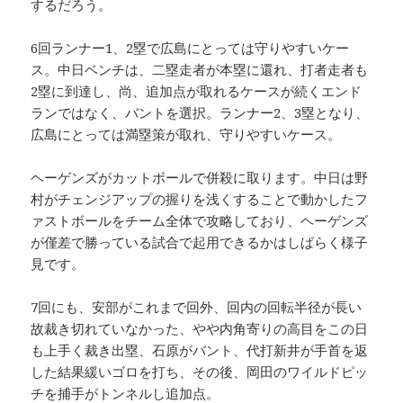
するだろう。
6回ランナー1、2塁で広島にとっては守りやすいケー
ス。中日ベンチは、二塁走者が本塁に還れ、打者走者も
2塁に到達し、尚、追加点が取れるケースが続くエンド
ランではなく、バントを選択。ランナー2、3塁となり、
広島にとっては満塁策が取れ、守りやすいケース。
ヘーゲンズがカットボールで併殺に取ります。中日は野
村がチェンジアップの握りを浅くすることで動かしたフ
ァストボールをチーム全体で攻略しており、ヘーゲンズ
が僅差で勝っている試合で起用できるかはしばらく様子
見です。
7回にも、安部がこれまで回外、回内の回転半径が長い
故裁き切れていなかった、やや内角寄りの高目をこの日
も上手く裁き出塁、石原がバント、代打新井が手首を返
した結果緩いゴロを打ち、その後、岡田のワイルドピッ
チを捕手がトンネルし追加点。