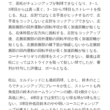
で、若松がチェンジアップが制球できなくなり、3－1。
5球目からは真っ直ぐ。3－2から7球目もストレートを投
じる。丸は、左肘ではなく左手首がヒッチするので、左
手首をコックしないと左肘をコックアップできない。左
腕前腕部の回外運動の回転半径が長く加速距離が短くな
る。右体幹筋が左方向に捻転する。左肘をコックアップ
後、左腕前腕部の回外運動の回転半径が長く加速距離が
短くなる。左腕前腕部の棘下筋が弛緩しないから左腕前
腕部の回内運動の回転半径が長く加速距離が短くなる。
コーナーギリギリの投球をスイングできない。最後は若
松にとってはストライクを取って欲しい球でしたが、審
判が付与した評価は、ボールとなる。
松山、エルドレッドにも連続四球。しかし、鈴木のとこ
ろでチェンジアップにブレーキが生じ、ストレートも内
角低目の鈴木のホームランゾーンの縫い目1個分ぐらい
高低に外し、4球目までは安打になり得る球が1球も生じ
ない。5球目外低目鈴木のやや弱いコースにチェンジア
ップが来ましたが、ヘッドをしならせ上から叩きルナの