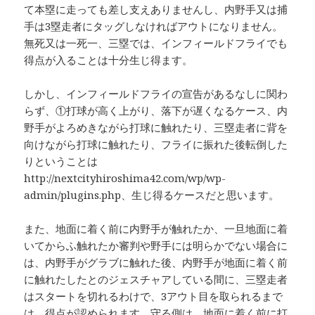
て本塁に走っても差し支えありませんし、内野手又は捕
手は3塁走者にタッグしなければアウトになりません。
無死又は一死一、三塁では、インフィールドフライでも
得点が入ることは十分生じ得ます。
しかし、インフィールドフライの宣告があるなしに関わ
らず、①打球が高く上がり、落下が遅くなるケース、内
野手がよろめきながら打球に触れたり、三塁走者に背を
向けながら打球に触れたり、フライに振れた後転倒した
りということは
http://nextcityhiroshima42.com/wp/wp-
admin/plugins.php、生じ得るケースだと思います。
また、地面に着く前に内野手が触れたか、一旦地面に着
いてからふ触れたか審判や野手には明らかでない場合に
は、内野手がグラブに触れた後、内野手が地面に着く前
に触れたしたとのジェスチャアしている間に、三塁走者
はスタートを切れるわけで、3アウト目を取られるまで
は、得点が認められます。守る側は、地面に着く前に打