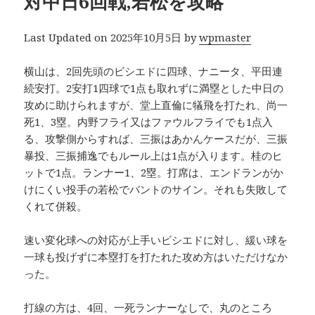
対中日6回戦,若松を攻略
Last Updated on 2025年10月5日 by
wpmaster
横山は、2回先頭のビシエドに四球、ナニータ、平田連
続安打。2安打1四球で1点も取れずに満塁とした中日の
攻めに助けられますが、堂上直倫に犠飛を打たれ、尚一
死1、3塁。内野フライ又はファウルフライでも1点入
る、攻撃側からすれば、三振はあかんケースだが、三振
暴投、三振捕逸でもルール上は1点が入ります。桂のヒ
ットで1点。ランナー1、2塁。打席は、エンドランがか
けにくい投手の若松でバントのサイン。それも失敗して
くれて併殺。
速い変化球への対応が上手いビシエドに対し、緩い球を
一球も投げずに本塁打を打たれた攻め方はいただけなか
った。
打線の方は、4回、一死ランナーなしで、丸のところ