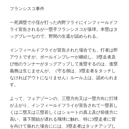
フランシスコ事件
一死満塁で小窪が打った内野フライにインフィールドフ
ライ宣告されるが一塁手フランシスコが落球。本塁はタ
ッグプレーなので、野間の生還が認められる。
インフィールドフライが宣告された場合でも、打者は即
アウトですが、ボールインプレーが継続し、3塁走者及
び他のランナーがタッグアップして進塁するのは、進塁
義務は生じませんが、（守る側は、3塁走者をタッチし
なければアウトになりません）ルール上は、認められま
す。
よって、フェアゾーンの、三塁方向又は一塁方向に打球
が上がり、インフィールドフライが宣告されて一塁若し
くは二塁又は三塁若しくはショートの真上及び前後方に
高い、落下開始が遅れる飛球に触れ、特に3塁走者に背
を向けて振れた場合にには、3塁走者はタッチアップし