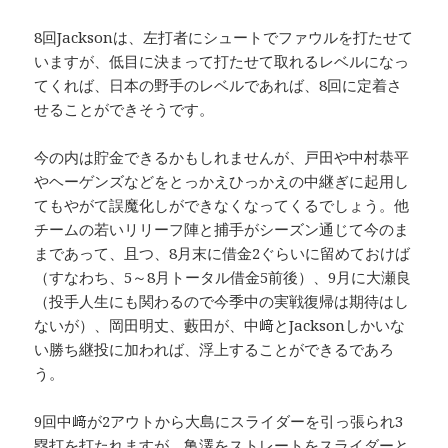
8回Jacksonは、左打者にシュートでファウルを打たせて
いますが、低目に決まって打たせて取れるレベルになっ
てくれば、日本の野手のレベルであれば、8回に定着さ
せることができそうです。
今の内は貯金できるかもしれませんが、戸田や中村恭平
やヘーゲンズなどをとっかえひっかえの中継ぎに起用し
てもやがて誤魔化しができなくなってくるでしょう。他
チームの若いリリーフ陣と捕手がシーズン通じて今のま
まであって、且つ、8月末に借金2ぐらいに留めておけば
（すなわち、5～8月トータル借金5前後）、9月に大瀬良
（投手人生にも関わるので今季中の実戦復帰は期待はし
ないが）、岡田明丈、藪田が、中﨑とJacksonしかいな
い勝ち継投に加われば、浮上することができるであろ
う。
9回中﨑が2アウトから大島にスライダーを引っ張られ3
塁打を打たれますが、亀澤をストレートをスライダーと