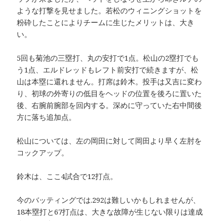
ような打撃を見せました。若松のウィニングショットを
粉砕したことによりチームに生じたメリットは、大き
い。
5回も菊池の三塁打、丸の安打で1点。松山の2塁打でも
う1点、エルドレッドもレフト前安打で続きますが、松
山は本塁に還れません。打席は鈴木。投手は又吉に変わ
り、初球の外寄りの低目をヘッドの位置を後ろに置いた
後、右腕前腕部を回内する。深めに守っていた右中間後
方に落ち追加点。
松山については、左の岡田に対して岡田より早く左肘を
コックアップ。
鈴木は、ここ4試合で12打点。
今のバッティングでは.292は難しいかもしれませんが、
18本塁打と67打点は、大きな故障が生じない限りは達成