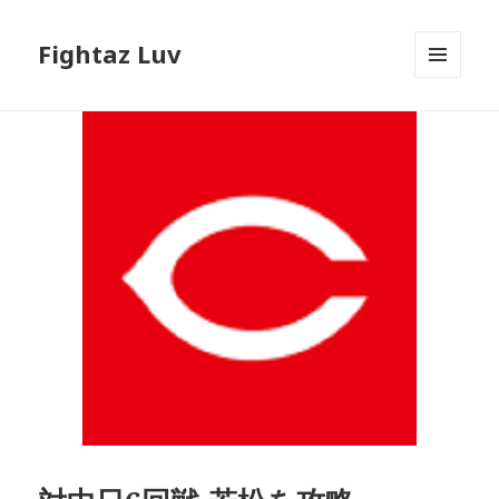
Fightaz Luv
メニュ
ーとウ
ィジェ
ット