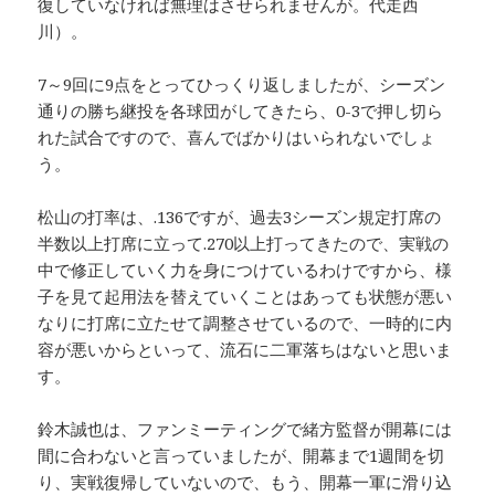
復していなければ無理はさせられませんが。代走西
川）。
7～9回に9点をとってひっくり返しましたが、シーズン
通りの勝ち継投を各球団がしてきたら、0-3で押し切ら
れた試合ですので、喜んでばかりはいられないでしょ
う。
松山の打率は、.136ですが、過去3シーズン規定打席の
半数以上打席に立って.270以上打ってきたので、実戦の
中で修正していく力を身につけているわけですから、様
子を見て起用法を替えていくことはあっても状態が悪い
なりに打席に立たせて調整させているので、一時的に内
容が悪いからといって、流石に二軍落ちはないと思いま
す。
鈴木誠也は、ファンミーティングで緒方監督が開幕には
間に合わないと言っていましたが、開幕まで1週間を切
り、実戦復帰していないので、もう、開幕一軍に滑り込