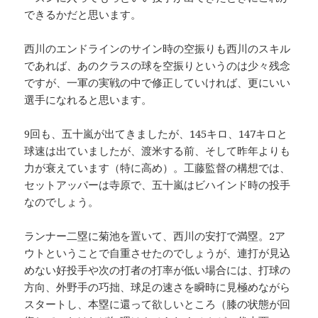
できるかだと思います。
西川のエンドラインのサイン時の空振りも西川のスキル
であれば、あのクラスの球を空振りというのは少々残念
ですが、一軍の実戦の中で修正していければ、更にいい
選手になれると思います。
9回も、五十嵐が出てきましたが、145キロ、147キロと
球速は出ていましたが、渡米する前、そして昨年よりも
力が衰えています（特に高め）。工藤監督の構想では、
セットアッパーは寺原で、五十嵐はビハインド時の投手
なのでしょう。
ランナー二塁に菊池を置いて、西川の安打で満塁。2ア
ウトということで自重させたのでしょうが、連打が見込
めない好投手や次の打者の打率が低い場合には、打球の
方向、外野手の巧拙、球足の速さを瞬時に見極めながら
スタートし、本塁に還って欲しいところ（膝の状態が回