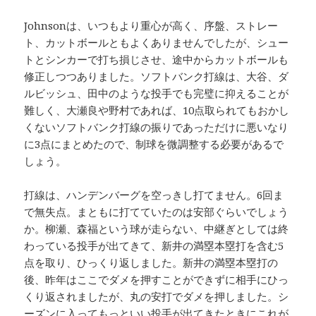
Johnsonは、いつもより重心が高く、序盤、ストレー
ト、カットボールともよくありませんでしたが、シュー
トとシンカーで打ち損じさせ、途中からカットボールも
修正しつつありました。ソフトバンク打線は、大谷、ダ
ルビッシュ、田中のような投手でも完璧に抑えることが
難しく、大瀬良や野村であれば、10点取られてもおかし
くないソフトバンク打線の振りであっただけに悪いなり
に3点にまとめたので、制球を微調整する必要があるで
しょう。
打線は、ハンデンバーグを空っきし打てません。6回ま
で無失点。まともに打てていたのは安部ぐらいでしょう
か。柳瀬、森福という球が走らない、中継ぎとしては終
わっている投手が出てきて、新井の満塁本塁打を含む5
点を取り、ひっくり返しました。新井の満塁本塁打の
後、昨年はここでダメを押すことができずに相手にひっ
くり返されましたが、丸の安打でダメを押しました。シ
ーズンに入ってもっといい投手が出てきたときにこれが