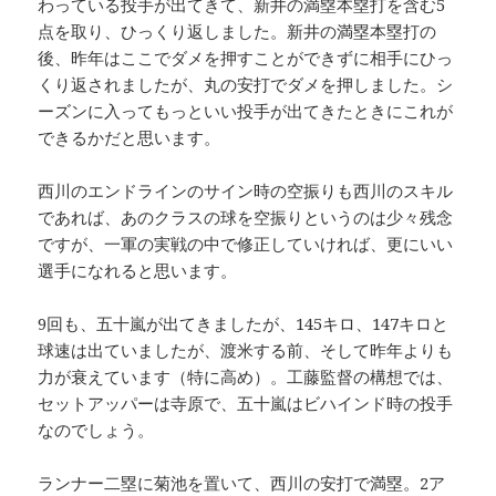
わっている投手が出てきて、新井の満塁本塁打を含む5
点を取り、ひっくり返しました。新井の満塁本塁打の
後、昨年はここでダメを押すことができずに相手にひっ
くり返されましたが、丸の安打でダメを押しました。シ
ーズンに入ってもっといい投手が出てきたときにこれが
できるかだと思います。
西川のエンドラインのサイン時の空振りも西川のスキル
であれば、あのクラスの球を空振りというのは少々残念
ですが、一軍の実戦の中で修正していければ、更にいい
選手になれると思います。
9回も、五十嵐が出てきましたが、145キロ、147キロと
球速は出ていましたが、渡米する前、そして昨年よりも
力が衰えています（特に高め）。工藤監督の構想では、
セットアッパーは寺原で、五十嵐はビハインド時の投手
なのでしょう。
ランナー二塁に菊池を置いて、西川の安打で満塁。2ア