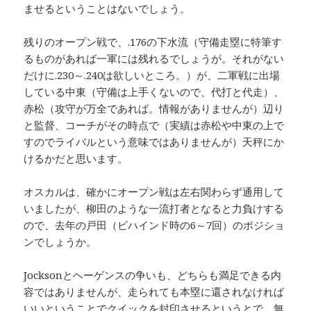
ませるということはないでしょう。
残りのオープン戦で、.176の下水流（守備走塁に特筆す
るものがあれば一軍には残れるでしょうが。それがない
だけに.230～.240は欲しいところ。）が、二軍戦に出場
している中東（守備は上手くないので、代打と代走）、
赤松（攻守が万全であれば。情報がありませんが）辺り
と監督、コーチがその時点で（実績は赤松や中東の上で
すのでライバルという意味ではありませんが）天秤にか
けるかだと思います。
オスカルは、確かにオープン戦は左右関わらず通用して
いましたが、柳田のような一流打者となると力負けする
ので、去年の戸田（ビハインド時の6～7回）のポジショ
ンでしょうか。
Jocksonとヘーゲンスの争いも、どちらも満足できる内
容ではありませんが、走られても本塁に還されなければ
いいということでクイックを封印させるというとで、無