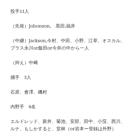
投手11人
（先発）Johonson, 黒田,福井
（中継）Jackson,今村、中田、小野、江草、オスカル、
プラス永川or飯田or今井の中から一人
（抑え）中﨑
捕手 3人
石原、會澤、磯村
内野手 8名
エルドレッド、新井、菊池、安部、田中、小窪、西川、
ルナ、もしかすると、堂林（or岩本ー登録は外野）