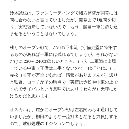
鈴木誠也は、ファンミーティングで緒方監督が開幕には
間に合わないと言っていましたが、開幕まで1週間を切
り、実戦復帰していないので、もう、開幕一軍に滑り込
ませるということはないでしょう。
残りのオープン戦で、.176の下水流（守備走塁に特筆す
るものがあれば一軍には残れるでしょうが。それがない
だけに.230～.240は欲しいところ。）が、二軍戦に出場
している中東（守備は上手くないので、代打と代走）、
赤松（攻守が万全であれば。情報がありませんが）辺り
と監督、コーチがその時点で（実績は赤松や中東の上で
すのでライバルという意味ではありませんが）天秤にか
けるかだと思います。
オスカルは、確かにオープン戦は左右関わらず通用して
いましたが、柳田のような一流打者となると力負けする
ので、敗戦処理のポジションでしょう。