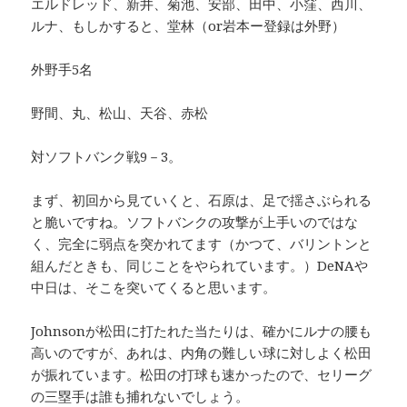
エルドレッド、新井、菊池、安部、田中、小窪、西川、
ルナ、もしかすると、堂林（or岩本ー登録は外野）
外野手5名
野間、丸、松山、天谷、赤松
対ソフトバンク戦9－3。
まず、初回から見ていくと、石原は、足で揺さぶられる
と脆いですね。ソフトバンクの攻撃が上手いのではな
く、完全に弱点を突かれてます（かつて、バリントンと
組んだときも、同じことをやられています。）DeNAや
中日は、そこを突いてくると思います。
Johnsonが松田に打たれた当たりは、確かにルナの腰も
高いのですが、あれは、内角の難しい球に対しよく松田
が振れています。松田の打球も速かったので、セリーグ
の三塁手は誰も捕れないでしょう。