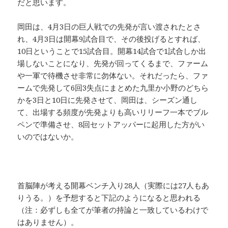
だと思います。
岡田は、4月3日の巨人戦での先発が言い渡されたとさ
れ、4月3日は開幕9試合目で、その後投げるとすれば、
10日ということで15試合目。開幕14試合で1試合しか出
場しないことになり、先発が回ってくるまで、ファーム
や一軍で待機させ非常に勿体ない。それだったら、ファ
ームで先発して6回3失点にまとめた九里か小野のどちら
かを3日と10日に先発させて、岡田は、シーズン通し
て、出場する頻度が先発よりも高いリリーフ一本でブル
ペンで準備させ、8回セットアッパーに起用した方がい
いのではないか。
首脳陣が考える開幕ベンチ入り28人（実際には27人もあ
りうる。）を予想すると下記のようになると思われる
（注：必ずしも全てが筆者の持論と一致しているわけで
はありません）。