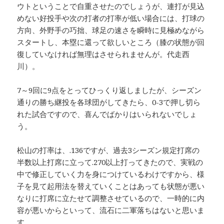
ウトということで自重させたのでしょうが、連打が見込
めない好投手や次の打者の打率が低い場合には、打球の
方向、外野手の巧拙、球足の速さを瞬時に見極めながら
スタートし、本塁に還って欲しいところ（膝の状態が回
復していなければ無理はさせられませんが。代走西
川）。
7～9回に9点をとってひっくり返しましたが、シーズン
通りの勝ち継投を各球団がしてきたら、0-3で押し切ら
れた試合ですので、喜んでばかりはいられないでしょ
う。
松山の打率は、.136ですが、過去3シーズン規定打席の
半数以上打席に立って.270以上打ってきたので、実戦の
中で修正していく力を身につけているわけですから、様
子を見て起用法を替えていくことはあっても状態が悪い
なりに打席に立たせて調整させているので、一時的に内
容が悪いからといって、流石に二軍落ちはないと思いま
す。