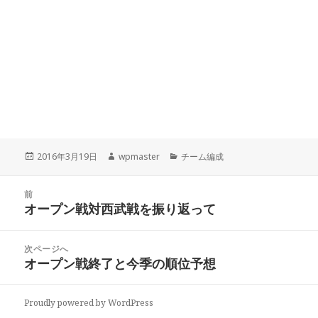
投
作
カ
2016年3月19日
wpmaster
チーム編成
稿
成
テ
日:
者
ゴ
投
リ
前
稿
オープン戦対西武戦を振り返って
ー
前
ナ
の
ビ
投
次ページへ
稿:
ゲ
オープン戦終了と今季の順位予想
次
ー
の
投
シ
Proudly powered by WordPress
稿: