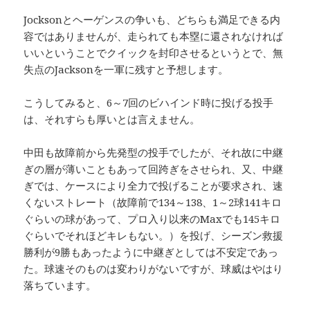
Jocksonとヘーゲンスの争いも、どちらも満足できる内
容ではありませんが、走られても本塁に還されなければ
いいということでクイックを封印させるというとで、無
失点のJacksonを一軍に残すと予想します。
こうしてみると、6～7回のビハインド時に投げる投手
は、それすらも厚いとは言えません。
中田も故障前から先発型の投手でしたが、それ故に中継
ぎの層が薄いこともあって回跨ぎをさせられ、又、中継
ぎでは、ケースにより全力で投げることが要求され、速
くないストレート（故障前で134～138、1～2球141キロ
ぐらいの球があって、プロ入り以来のMaxでも145キロ
ぐらいでそれほどキレもない。）を投げ、シーズン救援
勝利が9勝もあったように中継ぎとしては不安定であっ
た。球速そのものは変わりがないですが、球威はやはり
落ちています。