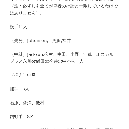
（注：必ずしも全てが筆者の持論と一致しているわけで
はありません）。
投手11人
（先発）Johonson, 黒田,福井
（中継）Jackson,今村、中田、小野、江草、オスカル、
プラス永川or飯田or今井の中から一人
（抑え）中﨑
捕手 3人
石原、會澤、磯村
内野手 8名