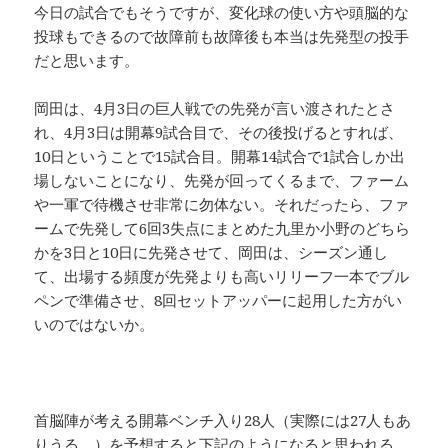
今日の試合でもそうですが、変化球の使い方や頭脳的な
投球もできるので故障前も故障後も本当は先発型の投手
だと思います。
岡田は、4月3日の巨人戦での先発が言い渡されたとさ
れ、4月3日は開幕9試合目で、その後投げるとすれば、
10日ということで15試合目。開幕14試合で1試合しか出
場しないことになり、先発が回ってくるまで、ファーム
や一軍で待機させ非常に勿体ない。それだったら、ファ
ームで先発して6回3失点にまとめた九里か小野のどちら
かを3日と10日に先発させて、岡田は、シーズン通し
て、出場する頻度が先発よりも高いリリーフ一本でブル
ペンで準備させ、8回セットアッパーに起用した方がい
いのではないか。
首脳陣が考える開幕ベンチ入り28人（実際には27人もあ
りうる。）を予想すると下記のようになると思われる