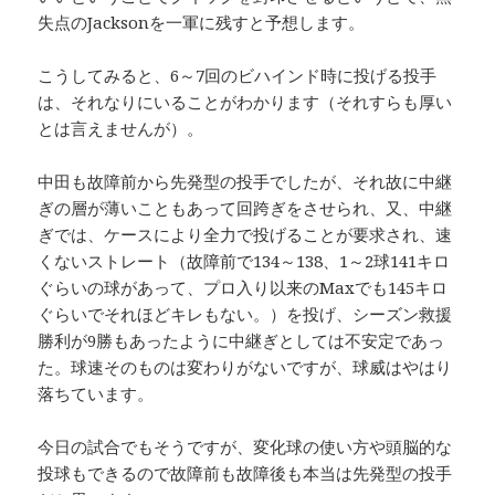
失点のJacksonを一軍に残すと予想します。
こうしてみると、6～7回のビハインド時に投げる投手
は、それなりにいることがわかります（それすらも厚い
とは言えませんが）。
中田も故障前から先発型の投手でしたが、それ故に中継
ぎの層が薄いこともあって回跨ぎをさせられ、又、中継
ぎでは、ケースにより全力で投げることが要求され、速
くないストレート（故障前で134～138、1～2球141キロ
ぐらいの球があって、プロ入り以来のMaxでも145キロ
ぐらいでそれほどキレもない。）を投げ、シーズン救援
勝利が9勝もあったように中継ぎとしては不安定であっ
た。球速そのものは変わりがないですが、球威はやはり
落ちています。
今日の試合でもそうですが、変化球の使い方や頭脳的な
投球もできるので故障前も故障後も本当は先発型の投手