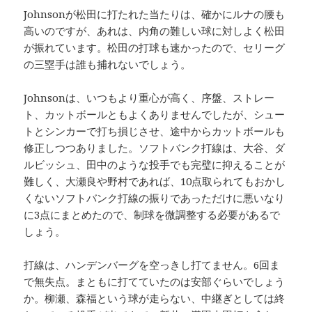
Johnsonが松田に打たれた当たりは、確かにルナの腰も
高いのですが、あれは、内角の難しい球に対しよく松田
が振れています。松田の打球も速かったので、セリーグ
の三塁手は誰も捕れないでしょう。
Johnsonは、いつもより重心が高く、序盤、ストレー
ト、カットボールともよくありませんでしたが、シュー
トとシンカーで打ち損じさせ、途中からカットボールも
修正しつつありました。ソフトバンク打線は、大谷、ダ
ルビッシュ、田中のような投手でも完璧に抑えることが
難しく、大瀬良や野村であれば、10点取られてもおかし
くないソフトバンク打線の振りであっただけに悪いなり
に3点にまとめたので、制球を微調整する必要があるで
しょう。
打線は、ハンデンバーグを空っきし打てません。6回ま
で無失点。まともに打てていたのは安部ぐらいでしょう
か。柳瀬、森福という球が走らない、中継ぎとしては終