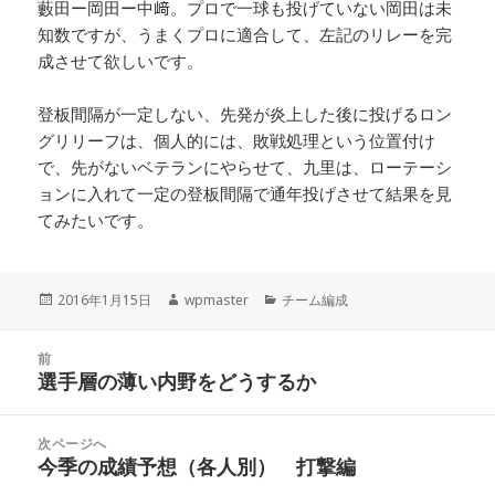
藪田ー岡田ー中﨑。プロで一球も投げていない岡田は未
知数ですが、うまくプロに適合して、左記のリレーを完
成させて欲しいです。
登板間隔が一定しない、先発が炎上した後に投げるロン
グリリーフは、個人的には、敗戦処理という位置付け
で、先がないベテランにやらせて、九里は、ローテーシ
ョンに入れて一定の登板間隔で通年投げさせて結果を見
てみたいです。
投
作
カ
2016年1月15日
wpmaster
チーム編成
稿
成
テ
日:
者
ゴ
投
リ
前
稿
選手層の薄い内野をどうするか
ー
前
ナ
の
ビ
投
次ページへ
稿:
ゲ
今季の成績予想（各人別） 打撃編
次
ー
の