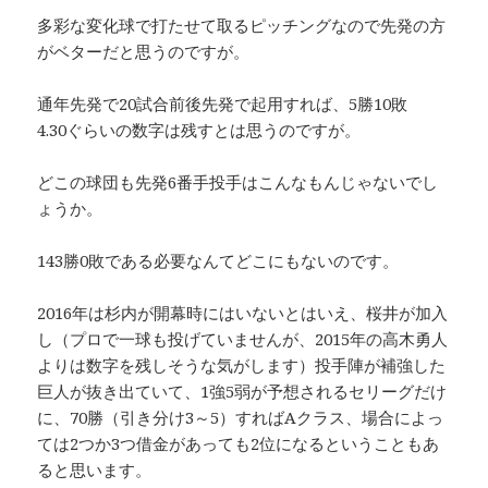
多彩な変化球で打たせて取るピッチングなので先発の方
がベターだと思うのですが。
通年先発で20試合前後先発で起用すれば、5勝10敗
4.30ぐらいの数字は残すとは思うのですが。
どこの球団も先発6番手投手はこんなもんじゃないでし
ょうか。
143勝0敗である必要なんてどこにもないのです。
2016年は杉内が開幕時にはいないとはいえ、桜井が加入
し（プロで一球も投げていませんが、2015年の高木勇人
よりは数字を残しそうな気がします）投手陣が補強した
巨人が抜き出ていて、1強5弱が予想されるセリーグだけ
に、70勝（引き分け3～5）すればAクラス、場合によっ
ては2つか3つ借金があっても2位になるということもあ
ると思います。