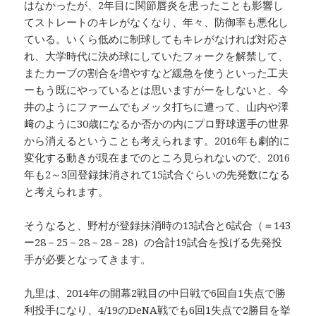
はなかったが、2年目に関節唇炎を患ったことも影響し
てストレートのキレがなくなり、年々、防御率も悪化し
ている。いくら低めに制球してもキレがなければ対応さ
れ、大学時代に決め球にしていたフォークを解禁して、
またカーブの割合を増やすなど緩急を使うといった工夫
ーもう既にやっているとは思いますがーをしないと、今
井のようにファームでもメッタ打ちに遭って、山内や澤
﨑のように30歳になるか否かの内にプロ野球選手の世界
から消えるということも考えられます。2016年も劇的に
変化する動きが現在までのところ見られないので、2016
年も2～3回登録抹消されて15試合ぐらいの先発数になる
と考えられます。
そうなると、野村が登録抹消時の13試合と6試合（＝143
ー28－25－28－28－28）の合計19試合を投げる先発投
手が必要となってきます。
九里は、2014年の開幕2戦目の中日戦で6回自1失点で勝
利投手になり、4/19のDeNA戦でも6回1失点で2勝目を挙