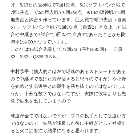
げ、5/13日の阪神戦で7回1失点、5/21ソフトバンク戦で
7回1失点、7/2の巨人戦で6回2失点、9/14の阪神戦で6回
無失点と試合を作っています。巨人戦で6回7失点（自責
6）、ソフトバンク戦で3回9失点（自責2）と炎上した試
合や中継ぎで4試合で5回2/3で自責4であったことから防
御率は4.00となっています。
この年は16試合先発して77回2/3（平均4.85回） 自責
33 3.82 QS率43.8％。
中村恭平（個人的には左で球速のあるストレートがある
ので中継ぎで投げた方が活きると思うのですが）や小野
を始めとする選手との競争を勝ち抜くのではないでしょ
うか。十分な数字ではないですが、実際に彼等よりも先
発で結果を出していますので。
球速が全てではないですが、プロの投手としては速い方
ではないので、先発が降板した後に中継ぎとして登板す
ると火に油を注ぐ結果になると思われます。