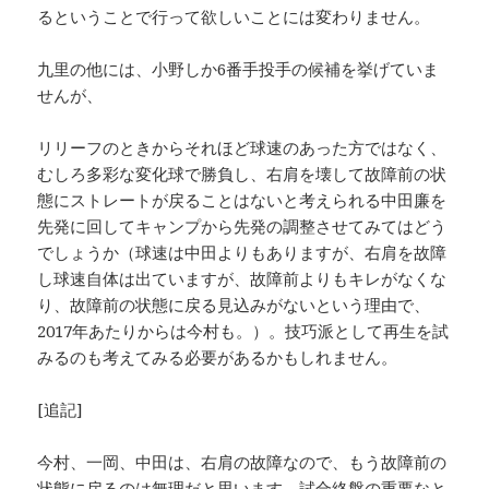
るということで行って欲しいことには変わりません。
九里の他には、小野しか6番手投手の候補を挙げていま
せんが、
リリーフのときからそれほど球速のあった方ではなく、
むしろ多彩な変化球で勝負し、右肩を壊して故障前の状
態にストレートが戻ることはないと考えられる中田廉を
先発に回してキャンプから先発の調整させてみてはどう
でしょうか（球速は中田よりもありますが、右肩を故障
し球速自体は出ていますが、故障前よりもキレがなくな
り、故障前の状態に戻る見込みがないという理由で、
2017年あたりからは今村も。）。技巧派として再生を試
みるのも考えてみる必要があるかもしれません。
[追記]
今村、一岡、中田は、右肩の故障なので、もう故障前の
状態に戻るのは無理だと思います。試合終盤の重要なと