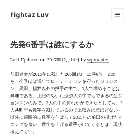
Fightaz Luv
メニュ
ーとウ
ィジェ
ット
先発6番手は誰にするか
Last Updated on 2017年12月14日 by
wpmaster
前田健太が2015年に残した206回1/3 15勝8敗 2.09
を、今季ほぼ通年でローテーションを守ったジョンス
ン、黒田、福井以外の投手の中で、1人で埋めることは
無理である。上記の3人（上記3人の中でもできるのはジ
ョンスンのみで、3人の中の何れかができたとしても、3
人共昨季も数字を残しているので上積みは差ほどない）
以外に飛躍的に数字を伸ばして2015年の前田の投げたイ
ニングを食い、数字を上げる選手が出てくるとは、現状
考えにくい。