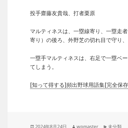
投手齋藤友貴哉、打者栗原
マルティネスは、一塁線寄り、一塁走者
寄り）の後ろ、外野芝の切れ目で守り、
一塁手マルティネスは、右足で一塁ベー
てしまう。
[知って得する]頻出野球用語集[完全保存
投
作
カ
2024年8月24日
wpmaster
未分類