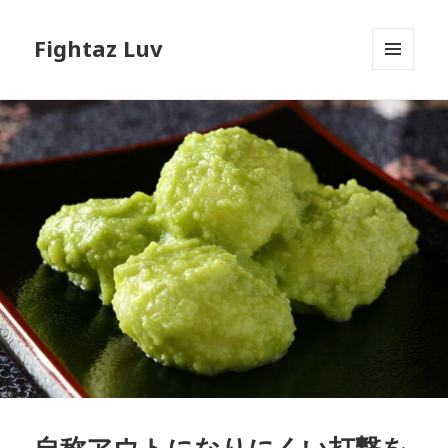
Fightaz Luv
メニュ
ーとウ
ィジェ
ット