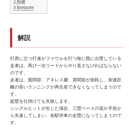
2
結論
3
footnote
解説
打席に立つ打者がファウルを打つ毎に既に出塁している
走者は、再び一次リードからやり直さなければならない
のです。
走者は、股関節、アキレス腱、肩関節が損耗し、加速距
離の長いランニングが再生産できなくなってしまうので
す。
盗塁を仕掛けても失敗します。
シングルヒットが生じた場合、三塁ベースの遥か手前か
ら失速してしまい、各駅停車の走塁になってしまうので
す。