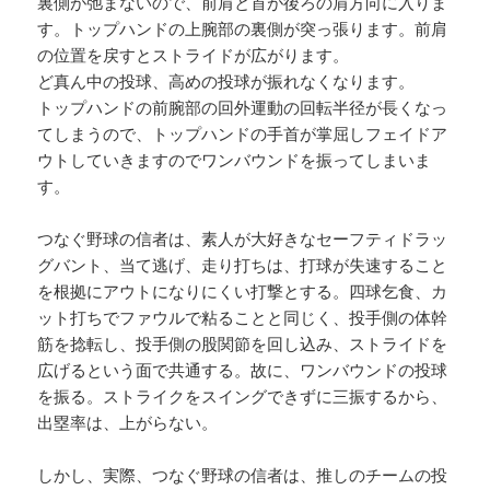
裏側が弛まないので、前肩と首が後ろの肩方向に入りま
す。トップハンドの上腕部の裏側が突っ張ります。前肩
の位置を戻すとストライドが広がります。
ど真ん中の投球、高めの投球が振れなくなります。
トップハンドの前腕部の回外運動の回転半径が長くなっ
てしまうので、トップハンドの手首が掌屈しフェイドア
ウトしていきますのでワンバウンドを振ってしまいま
す。
つなぐ野球の信者は、素人が大好きなセーフティドラッ
グバント、当て逃げ、走り打ちは、打球が失速すること
を根拠にアウトになりにくい打撃とする。四球乞食、カ
ット打ちでファウルで粘ることと同じく、投手側の体幹
筋を捻転し、投手側の股関節を回し込み、ストライドを
広げるという面で共通する。故に、ワンバウンドの投球
を振る。ストライクをスイングできずに三振するから、
出塁率は、上がらない。
しかし、実際、つなぐ野球の信者は、推しのチームの投