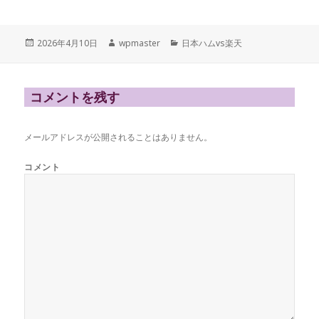
投
作
カ
2026年4月10日
wpmaster
日本ハムvs楽天
稿
成
テ
日:
者
ゴ
リ
ー
コメントを残す
メールアドレスが公開されることはありません。
コメント