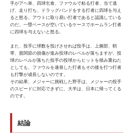
手がアヘ単、四球乞食、ファウルで粘る打者、当て逃
げ、走り打ち、ドラッグバンドをする打者に四球を与え
ると怒る。アウトに取り易い打者であると認識している
のだ。一塁ベースが空いているケースでホームラン打者
に四球を与えないと怒る。
また、投手に球数を投げさせれば投手は、上腕部、靭
帯、股関節の損傷が進み投球のレベルが落ちますが、投
球のレベルが落ちた投手の投球からヒットを積み重ねた
としても、ファウルを連発した打者もその後を打つ打者
も打撃が成長しないのです。
その結果、メジャーに挑戦した野手は、メジャーの投手
のスピードに対応できずに、大半は、日本に帰ってくる
のです。
結論