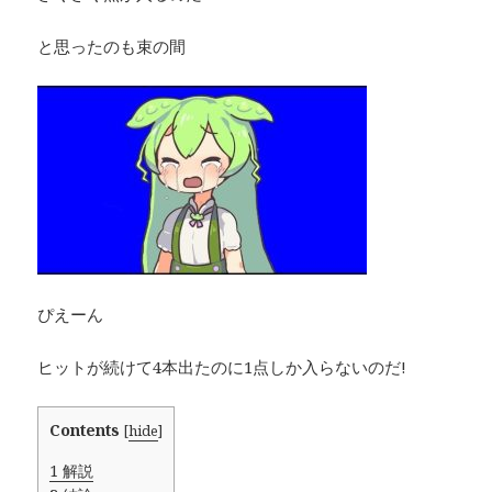
と思ったのも束の間
ぴえーん
ヒットが続けて4本出たのに1点しか入らないのだ!
Contents
[
hide
]
1
解説