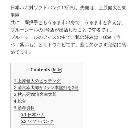
日本ハム対ソフトバンク17回戦、先発は、上原健太と東
浜巨
共に、両投手ともうるま市出身で、うるま市と言えば、
ブルーシールの1号店が出店したことで有名です。
ブルーシールのアイスの中で、私の好みは、Ube（ウ
ベ：紫いも）とサトウキビです。蓋も欠かさず完璧に舐
めてます。
Contents
[
hide
]
1
上原健太のピッチング
2
清宮幸太郎が2ラン本塁打を2発
3
秋吉亮vs清宮幸太郎
4
総合
5
参考資料
5.1
日本ハム
5.2
ソフトバンク