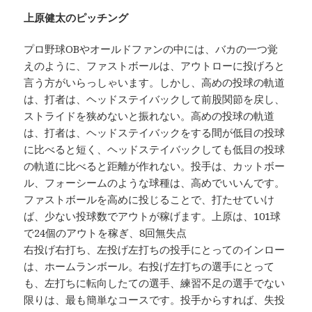
上原健太のピッチング
プロ野球OBやオールドファンの中には、バカの一つ覚
えのように、ファストボールは、アウトローに投げろと
言う方がいらっしゃいます。しかし、高めの投球の軌道
は、打者は、ヘッドステイバックして前股関節を戻し、
ストライドを狭めないと振れない。高めの投球の軌道
は、打者は、ヘッドステイバックをする間が低目の投球
に比べると短く、ヘッドステイバックしても低目の投球
の軌道に比べると距離が作れない。投手は、カットボー
ル、フォーシームのような球種は、高めでいいんです。
ファストボールを高めに投じることで、打たせていけ
ば、少ない投球数でアウトが稼げます。上原は、101球
で24個のアウトを稼ぎ、8回無失点
右投げ右打ち、左投げ左打ちの投手にとってのインロー
は、ホームランボール。右投げ左打ちの選手にとって
も、左打ちに転向したての選手、練習不足の選手でない
限りは、最も簡単なコースです。投手からすれば、失投