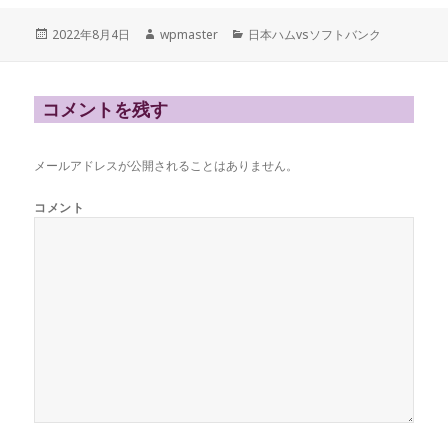
投
作
カ
2022年8月4日
wpmaster
日本ハムvsソフトバンク
稿
成
テ
日:
者
ゴ
リ
ー
コメントを残す
メールアドレスが公開されることはありません。
コメント