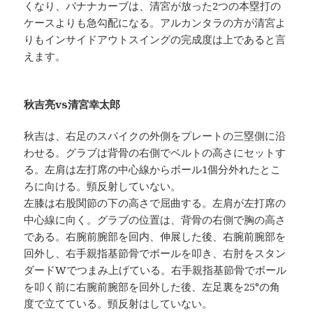
くなり、バナナカーブは、清宮が放った2つの本塁打の
ケースよりも急勾配になる。アルカンタラの方が清宮よ
りもインサイドアウトスイングの完成度は上であると言
えます。
秋吉亮vs清宮幸太郎
秋吉は、右足のスパイクの外側をプレートの三塁側に沿
わせる。グラブは背骨の右側でベルトの高さにセットす
る。左肩は左打席の中心線からボール1個分外れたとこ
ろに向ける。頸反射していない。
左膝は右股関節の下の高さで屈曲する。左肩が左打席の
中心線に向く。グラブの位置は、背骨の右側で胸の高さ
である。右腕前腕部を回内、伸展した後、右腕前腕部を
回外し、右手親指基節骨でボールを叩き、右肘をスタン
ダードWでつまみ上げている。右手親指基節骨でボール
を叩く前に右腕前腕部を回外した後、左足裏を25°の角
度で立てている。頸反射はしていない。