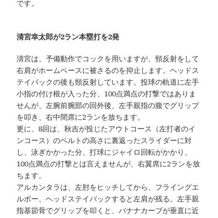
です。
清宮幸太郎が2ラン本塁打を2発
清宮は、予備動作でコックを用いますが、頸反射をして
右肩がホームベースに被さるのを抑止します。ヘッドス
テイバックの後も頸反射しています。投球の軌道に左手
小指の付け根が入った分、100点満点の打撃ではありま
せんが、左腕前腕部の回外後、左手親指の腹でグリップ
を叩き、右中間席に2ランを放ちます。
更に、8回は、秋吉が投じたアウトコース（左打者のイ
ンコース）のベルトの高さに裏返ったスライダーに対
し、泳ぎかかった分、打球にジャイロ回転がかかり、
100点満点の打撃とは言えませんが、右翼席に2ランを放
ちます。
アルカンタラは、左肘をヒッチしてから、フライングエ
ルボー、ヘッドステイバックすると左肩が残る。左手親
指基節骨でグリップを叩くと、バナナカーブが垂直に近